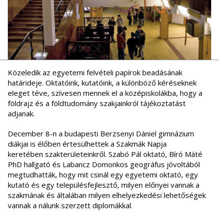
Közeledik az egyetemi felvételi papírok beadásának
határideje. Oktatóink, kutatóink, a különböző kéréseknek
eleget téve, szívesen mennek el a középiskolákba, hogy a
földrajz és a földtudomány szakjainkról tájékoztatást
adjanak.
December 8-n a budapesti Berzsenyi Dániel gimnázium
diákjai is élőben értesülhettek a Szakmák Napja
keretében szakterületeinkről. Szabó Pál oktató, Bíró Máté
PhD hallgató és Labancz Domonkos geográfus jóvoltából
megtudhatták, hogy mit csinál egy egyetemi oktató, egy
kutató és egy településfejlesztő, milyen előnyei vannak a
szakmának és általában milyen elhelyezkedési lehetőségek
vannak a nálunk szerzett diplomákkal.