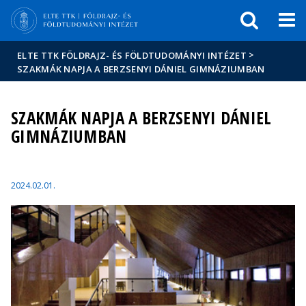
Események
ELTE a
Hírek
sajtóban
>
ELTE TTK FÖLDRAJZ- ÉS FÖLDTUDOMÁNYI INTÉZET
SZAKMÁK NAPJA A BERZSENYI DÁNIEL GIMNÁZIUMBAN
SZAKMÁK NAPJA A BERZSENYI DÁNIEL
GIMNÁZIUMBAN
2024.02.01.