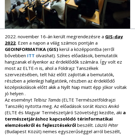
2022. november 16-án került megrendezésre a
GIS-day
2022
. Ezen a napon a világ számos pontján a
GEOINFORMATIKA (GIS)
kerül a középpontba (erről
bővebben
ITT
olvashat). Színes előadások, bemutatók
hangzanak el ilyenkor az érdeklődők számára. Így volt ez
most az ELTE-n is, ahol a Földrajz Tanszékek
szervezésében, telt ház előtt zajlottak a bemutatók,
részben a jelenlegi hallgatóink, részben az érdeklődő
középiskolások előtt akik a Nyílt Nap miatt épp jókor voltak
jó helyen .
Az eseményt
Telbisz Tamás
(ELTE Természetföldrajzi
Tanszék) nyitotta meg. Az előadások sorát
Kozics Anikó
(ELTE és Magyar Természetjáró Szövetség) kezdte, aki
a
természetjáráshoz kapcsolódó térinformatikai
elemzésekről és fejlesztésekről
beszélt.
László Péter
(Budapest Közút) nemes egyszerűséggel arról beszélt,