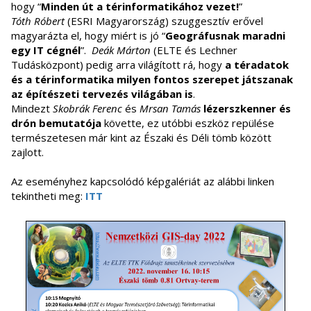
hogy “
Minden út a térinformatikához vezet!
”
Tóth Róbert
(ESRI Magyarország) szuggesztív erővel
magyarázta el, hogy miért is jó “
Geográfusnak maradni
egy IT cégnél
”.
Deák Márton
(ELTE és Lechner
Tudásközpont) pedig arra világított rá, hogy
a téradatok
és a térinformatika milyen fontos szerepet játszanak
az építészeti tervezés világában is
.
Mindezt
Skobrák Ferenc
és
Mrsan Tamás
lézerszkenner és
drón bemutatója
követte, ez utóbbi eszköz repülése
természetesen már kint az Északi és Déli tömb között
zajlott.
Az eseményhez kapcsolódó képgalériát az alábbi linken
tekintheti meg:
ITT