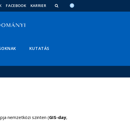
K
FACEBOOK
KARRIER
SOKNAK
KUTATÁS
pja nemzetközi szinten (
GIS-day
,