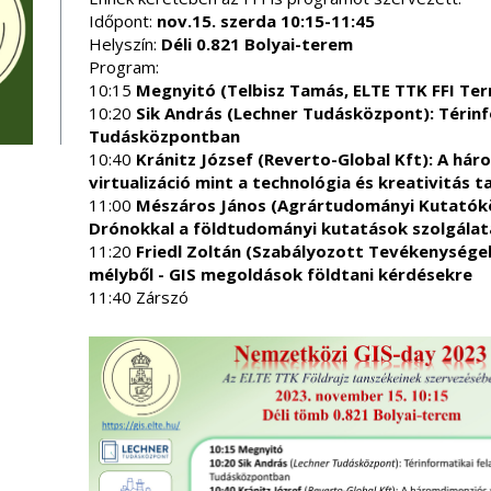
Időpont:
nov.15. szerda 10:15-11:45
Helyszín:
Déli 0.821 Bolyai-terem
Program:
10:15
Megnyitó (Telbisz Tamás, ELTE TTK FFI Ter
10:20
Sik András (Lechner Tudásközpont): Térinf
Tudásközpontban
10:40
Kránitz József (Reverto-Global Kft): A hár
virtualizáció mint a technológia és kreativitás t
11:00
Mészáros János (Agrártudományi Kutatóköz
Drónokkal a földtudományi kutatások szolgála
11:20
Friedl Zoltán (Szabályozott Tevékenysége
mélyből - GIS megoldások földtani kérdésekre
11:40 Zárszó