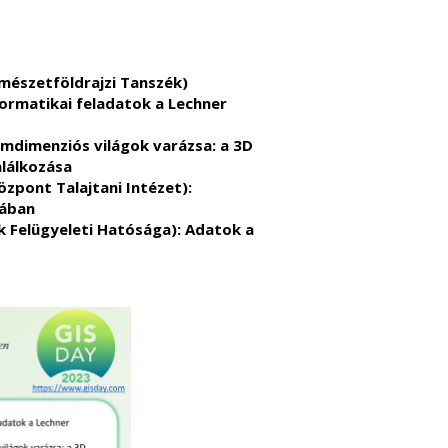
mészetföldrajzi Tanszék)
ormatikai feladatok a Lechner
omdimenziós világok varázsa: a 3D
alálkozása
pont Talajtani Intézet):
tában
k Felügyeleti Hatósága): Adatok a