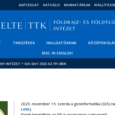
Események
ELTE a
Hírek
KAPCSOLAT
AKTUÁLIS
MUNKATÁRSAK
KIÁLLÍTÁSO
sajtóban
T
TANSZÉKEK
HALLGATÓKNAK
KÖZÉPISKOLÁ
MSC IN ENGLISH
>
NYI INTÉZET
GIS-DAY 2023 AZ FFI-BEN
2023. november 15. szerda a geoinformatika (GIS) na
LINK
).
Ennek keretében az FFI is programot szervezett.