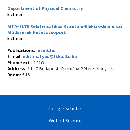
Department of Physical Chemistry
lecturer
MTA–ELTE Relativisztikus Kvantum-Elektrodinamikai
Módszerek Kutatócsoport
lecturer
Publications:
mtmt.hu
E-mail:
edit.matyus@ttk.elte.hu
Phone/ext.:
1216
Address:
1117 Budapest, Pázmány Péter sétány 1/a.
Room:
546
Google Scholar
Web of Science