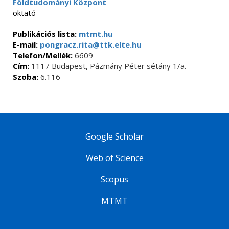
Földtudományi Központ
oktató
Publikációs lista:
mtmt.hu
E-mail:
pongracz.rita@ttk.elte.hu
Telefon/Mellék:
6609
Cím:
1117 Budapest, Pázmány Péter sétány 1/a.
Szoba:
6.116
Google Scholar
Web of Science
Scopus
MTMT