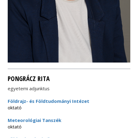
PONGRÁCZ RITA
egyetemi adjunktus
Földrajz- és Földtudományi Intézet
oktató
Meteorológiai Tanszék
oktató