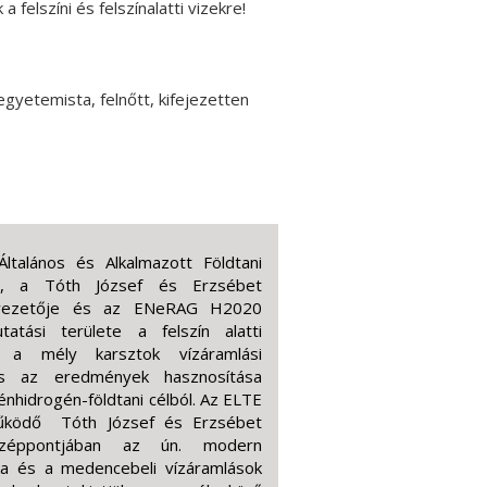
a felszíni és felszínalatti vizekre!
 egyetemista, felnőtt, kifejezetten
ltalános és Alkalmazott Földtani
e, a Tóth József és Erzsébet
a vezetője és az ENeRAG H2020
tatási területe a felszín alatti
s a mély karsztok vízáramlási
és az eredmények hasznosítása
énhidrogén-földtani célból. Az ELTE
 működő Tóth József és Erzsébet
középpontjában az ún. modern
ika és a medencebeli vízáramlások