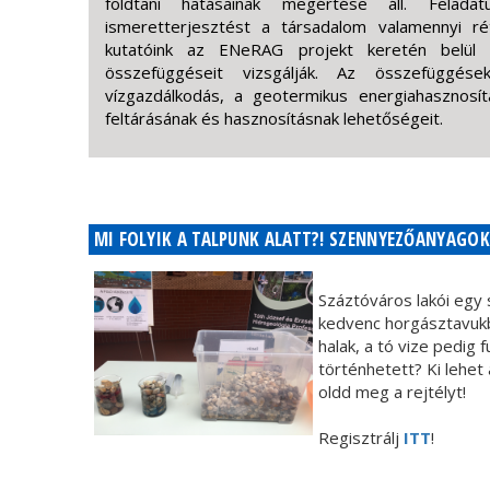
földtani hatásainak megértése áll. Feladat
ismeretterjesztést a társadalom valamennyi ré
kutatóink az ENeRAG projekt keretén belül kü
összefüggéseit vizsgálják. Az összefüggé
vízgazdálkodás, a geotermikus energiahasznos
feltárásának és hasznosításnak lehetőségeit.
MI FOLYIK A TALPUNK ALATT?! SZENNYEZŐANYAGOK 
Száztóváros lakói egy
kedvenc horgásztavukb
halak, a tó vize pedig f
történhetett? Ki lehet 
oldd meg a rejtélyt!
Regisztrálj
ITT
!