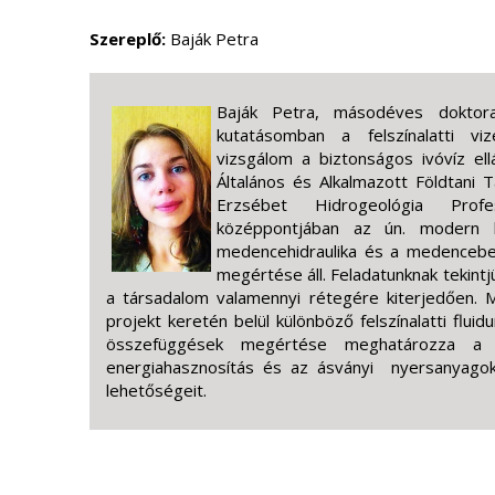
Szereplő:
Baják Petra
Baják Petra, másodéves doktora
kutatásomban a felszínalatti viz
vizsgálom a biztonságos ivóvíz el
Általános és Alkalmazott Földtani
Erzsébet Hidrogeológia Profe
középpontjában az ún. modern h
medencehidraulika és a medencebeli
megértése áll. Feladatunknak tekint
a társadalom valamennyi rétegére kiterjedően. 
projekt keretén belül különböző felszínalatti flui
összefüggések megértése meghatározza a v
energiahasznosítás és az ásványi nyersanyagok
lehetőségeit.