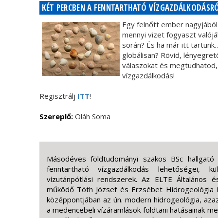
KÉT PERCBEN A FENNTARTHATÓ VÍZGAZDÁLKODÁSR
Egy felnőtt ember nagyjából 
mennyi vizet fogyaszt valój
során? És ha már itt tartunk
globálisan? Rövid, lényegre
válaszokat és megtudhatod, 
vízgazdálkodás!
Regisztrálj
ITT
!
Szereplő:
Oláh Soma
Másodéves földtudományi szakos BSc hallgató
fenntartható vízgazdálkodás lehetőségei, kü
vízutánpótlási rendszerek. Az ELTE Általános é
működő Tóth József és Erzsébet Hidrogeológia 
középpontjában az ún. modern hidrogeológia, azaz
a medencebeli vízáramlások földtani hatásainak meg