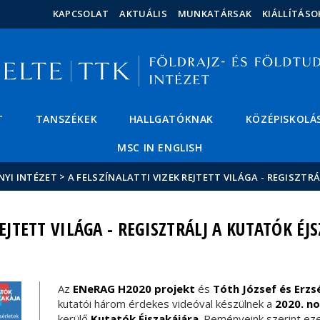
Események
ELTE a
Hírek
KAPCSOLAT
AKTUÁLIS
MUNKATÁRSAK
KIÁLLÍTÁSO
sajtóban
T
TANSZÉKEK
HALLGATÓKNAK
KÖZÉPISKOLÁ
MSC IN ENGLISH
>
NYI INTÉZET
A FELSZÍNALATTI VIZEK REJTETT VILÁGA - REGISZTR
EJTETT VILÁGA - REGISZTRÁLJ A KUTATÓK ÉJ
Az
ENeRAG H2020 projekt
és
Tóth József és Erz
kutatói három érdekes videóval készülnek a
2020. n
kerülő
Kutatók Éjszakájára
. Reményeink szerint ez