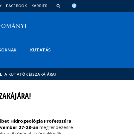
K
FACEBOOK
KARRIER
SOKNAK
KUTATÁS
ÁLJ A KUTATÓK ÉJSZAKÁJÁRA!
SZAKÁJÁRA!
sébet Hidrogeológia Professzúra
ovember 27-28-án
megrendezésre
ek segítségével az érdeklődők