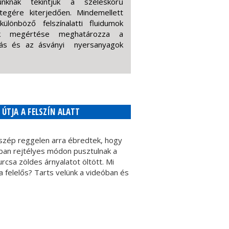
unknak tekintjük a széleskörű
tegére kiterjedően. Mindemellett
lönböző felszínalatti fluidumok
sek megértése meghatározza a
ítás és az ásványi nyersanyagok
ÚTJA A FELSZÍN ALATT
 szép reggelen arra ébredtek, hogy
an rejtélyes módon pusztulnak a
urcsa zöldes árnyalatot öltött. Mi
a felelős? Tarts velünk a videóban és