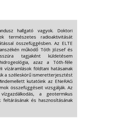
ndusz hallgató vagyok. Doktori
ek természetes radioaktivitását
látással összefüggésben. Az ELTE
 Tanszékén működő Tóth József és
sszúra tagjaként küldetésem
idrogeológia, azaz a Tóth-féle
 vízáramlások földtani hatásainak
jük a széleskörű ismeretterjesztést
Mindemellett kutatóink az ENeRAG
dumok összefüggéseit vizsgálják. Az
ízgazdálkodás, a geotermikus
 feltárásának és hasznosításának