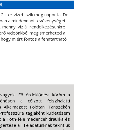
ÓL
2 liter vizet iszik meg naponta. De
ában a mindennapi tevékenységei
… mennyi víz áll rendelkezésünkre
törő videónkból megismerheted a
hogy miért fontos a fenntartható
 vagyok. Fő érdeklődési köröm a
lönösen a célzott felszínalatti
s Alkalmazott Földtani Tanszékén
Professzúra tagjaként küldetésem
 a Tóth-féle medencehidraulika és
értése áll. Feladatunknak tekintjük