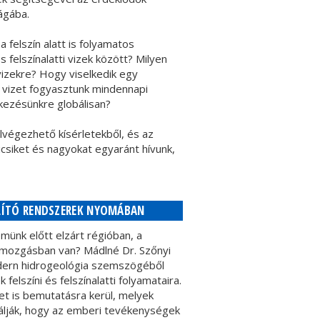
lágába.
 felszín alatt is folyamatos
felszínalatti vizek között? Milyen
vizekre? Hogy viselkedik egy
 vizet fogyasztunk mindennapi
kezésünkre globálisan?
lvégezhető kísérletekből, és az
icsiket és nagyokat egyaránt hívunk,
ÁLLÍTÓ RENDSZEREK NYOMÁBAN
münk előtt elzárt régióban, a
s mozgásban van? Mádlné Dr. Szőnyi
odern hidrogeológia szemszögéből
k felszíni és felszínalatti folyamataira.
et is bemutatásra kerül, melyek
lják, hogy az emberi tevékenységek