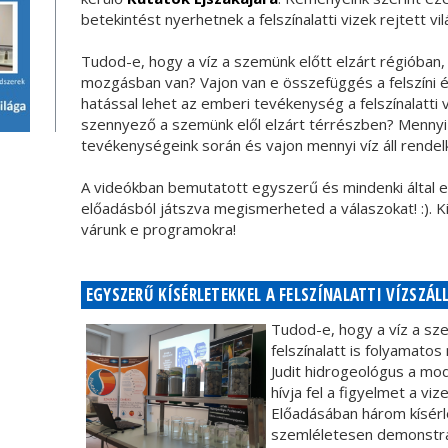
betekintést nyerhetnek a felszínalatti vizek rejtett vi
Tudod-e, hogy a víz a szemünk előtt elzárt régióban, a
mozgásban van? Vajon van e összefüggés a felszíni és 
hatással lehet az emberi tevékenység a felszínalatti 
szennyező a szemünk elől elzárt térrészben? Mennyi
tevékenységeink során és vajon mennyi víz áll rendel
A videókban bemutatott egyszerű és mindenki által e
előadásból játszva megismerheted a válaszokat! :). K
várunk e programokra!
EGYSZERŰ KÍSÉRLETEKKEL A FELSZÍNALATTI VÍZSZ
Tudod-e, hogy a víz a sze
felszínalatt is folyamato
Judit hidrogeológus a m
hívja fel a figyelmet a vize
Előadásában három kísérl
szemléletesen demonstrá