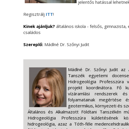
jelentős hatással lehetnek 
Regisztrálj
ITT
!
Kinek ajánljuk?
általános iskola - felsős, gimnazista,
családos
Szereplő:
Mádlné Dr. Szőnyi Judit
Mádlné Dr. Szőnyi Judit az Á
Tanszék egyetemi docens
Hidrogeológia Professzúr
projekt koordinátora. Fő ku
vízáramlási rendszerek é
folyamatainak megértése 
geotermikus, környezeti és sz
Általános és Alkalmazott Földtani Tanszékén
Hidrogeológia Professzúra küldetésének 
hidrogeológia, azaz a Tóth-féle medencehidraul