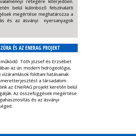
valamennyi rétegére kiterjedően.
én belül különböző felszínalatti
üggések megértése meghatározza a
ítás és az ásványi nyersanyagok
SZÚRA ÉS AZ ENERAG PROJEKT
n működő Tóth József és Erzsébet
ban az ún. modern hidrogeológia,
vízáramlások földtani hatásainak
ismeretterjesztést a társadalom
óink az ENeRAG projekt keretén belül
zsgálják. Az összefüggések megértése
giahasznosítás és az ásványi
égeit.