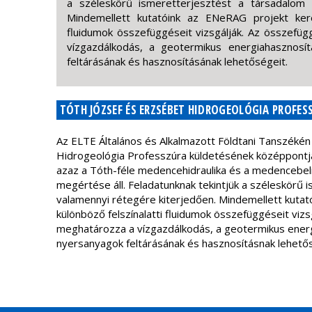
a széleskörű ismeretterjesztést a társadalom 
Mindemellett kutatóink az ENeRAG projekt keret
fluidumok összefüggéseit vizsgálják. Az összef
vízgazdálkodás, a geotermikus energiahasznos
feltárásának és hasznosításának lehetőségeit.
TÓTH JÓZSEF ÉS ERZSÉBET HIDROGEOLÓGIA PROFES
Az ELTE Általános és Alkalmazott Földtani Tanszéké
Hidrogeológia Professzúra küldetésének középpontjá
azaz a Tóth-féle medencehidraulika és a medencebeli 
megértése áll. Feladatunknak tekintjük a széleskörű 
valamennyi rétegére kiterjedően. Mindemellett kutat
különböző felszínalatti fluidumok összefüggéseit vi
meghatározza a vízgazdálkodás, a geotermikus ener
nyersanyagok feltárásának és hasznosításnak lehetős