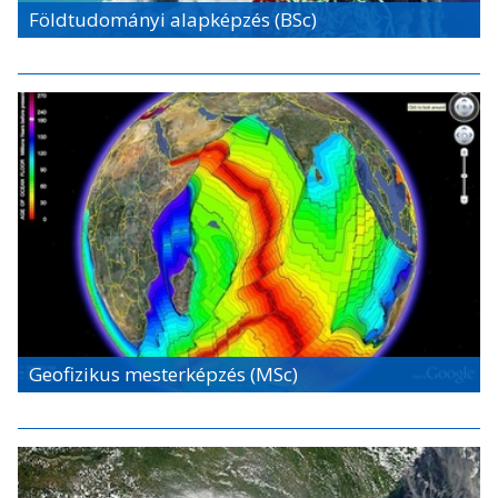
Földtudományi alapképzés (BSc)
Geofizikus mesterképzés (MSc)