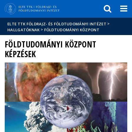
Események
ELTE a
Hírek
sajtóban
>
ELTE TTK FÖLDRAJZ- ÉS FÖLDTUDOMÁNYI INTÉZET
>
HALLGATÓKNAK
FÖLDTUDOMÁNYI KÖZPONT
FÖLDTUDOMÁNYI KÖZPONT
KÉPZÉSEK