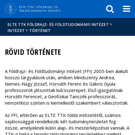
Események
ELTE a
Hírek
sajtóban
>
ELTE TTK FÖLDRAJZ- ÉS FÖLDTUDOMÁNYI INTÉZET
>
INTÉZET
TÖRTÉNET
RÖVID TÖRTÉNETE
A Földrajz- és Földtudományi Intézet (FFI) 2005-ben alakult
hosszú tárgyalások után, amiben Mindszenty Andrea,
Nemes-Nagy József, Horváth Ferenc és Gábris Gyula
professzorok játszottak kulcsszerepet. Első igazgatónak
Horváth Ferencet, a Geofizikai Tanszék professzorát,
nemzetközi szinten is kiemelkedő szakembert választották.
Az FFI, eltérően az ELTE TTK többi intézetétől, számos
sajátossággal rendelkezik: két tudományterületet fog
össze, amelyeknek külön alap- és mesterképzései vannak. A
TTK-n belül a természettudományi területekhez mellett