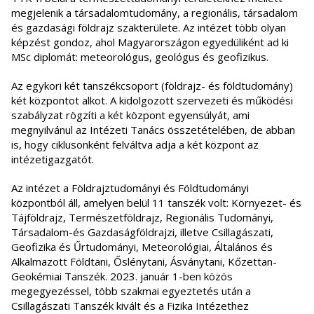
megjelenik a társadalomtudomány, a regionális, társadalom
és gazdasági földrajz szakterülete. Az intézet több olyan
képzést gondoz, ahol Magyarországon egyedüliként ad ki
MSc diplomát: meteorológus, geológus és geofizikus.
Az egykori két tanszékcsoport (földrajz- és földtudomány)
két központot alkot. A kidolgozott szervezeti és működési
szabályzat rögzíti a két központ egyensúlyát, ami
megnyilvánul az Intézeti Tanács összetételében, de abban
is, hogy ciklusonként felváltva adja a két központ az
intézetigazgatót.
Az intézet a Földrajztudományi és Földtudományi
központból áll, amelyen belül 11 tanszék volt: Környezet- és
Tájföldrajz, Természetföldrajz, Regionális Tudományi,
Társadalom-és Gazdaságföldrajzi, illetve Csillagászati,
Geofizika és Űrtudományi, Meteorológiai, Általános és
Alkalmazott Földtani, Őslénytani, Ásványtani, Kőzettan-
Geokémiai Tanszék. 2023. január 1-ben közös
megegyezéssel, több szakmai egyeztetés után a
Csillagászati Tanszék kivált és a Fizika Intézethez