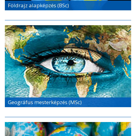
Földrajz alapképzés (BSc)
Geográfus mesterképzés (MSc)