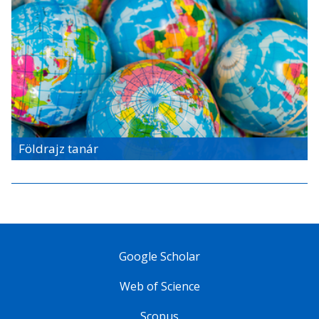
Földrajz tanár
Google Scholar
Web of Science
Scopus