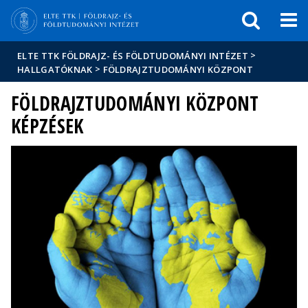
Események
ELTE a
Hírek
sajtóban
>
ELTE TTK FÖLDRAJZ- ÉS FÖLDTUDOMÁNYI INTÉZET
>
HALLGATÓKNAK
FÖLDRAJZTUDOMÁNYI KÖZPONT
FÖLDRAJZTUDOMÁNYI KÖZPONT
KÉPZÉSEK