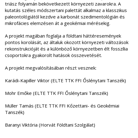
triász folyamán bekövetkezett környezeti zavarokra. A
kutatás széles módszertani palettát alkalmaz a klasszikus
paleontológiától kezdve a karbonát szedimentológián és
mikrofácies elemzésen át a geokémiai mérésekig.
A projekt magában foglalja a földtani háttéresemények
pontos korolását, az általuk okozott környezeti változások
rekonstrukcióját és a különböző környezetben élt fosszília
csoportokra gyakorolt hatások összevetését.
A projekt megvalósításában részt vesznek:
Karádi-Kapiller Viktor (ELTE TTK FFI Őslénytani Tanszék)
Mohr Emőke (ELTE TTK FFI Őslénytani Tanszék)
Müller Tamás (ELTE TTK FFI Kőzettani- és Geokémiai
Tanszék)
Baranyi Viktória (Horvát Földtani Szolgálat)