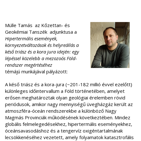
Mülle Tamás az Kőzettan- és
Geokémiai Tanszék adjunktusa a
Hipertermális események,
környezetváltozások és helyreállás a
késő triász és a kora jura idején: egy
lépéssel közelebb a mezozoós Föld-
rendszer megértéséhez
témájú
munkájával pályázott:
A késő triász és a kora-jura (~201-182 millió évvel ezelőtt)
különleges időintervallum a Föld történetében, amelyet
erősen meghatároztak olyan geológiai érelemben rövid
periódusok, amikor nagy mennyiségű üvegházgáz került az
atmoszféra-óceán rendszerekbe a különböző Nagy
Magmás Provinciák működésének következtében. Mindez
globális felmelegedésekhez, hipertermális eseményekhez,
óceánsavasodáshoz és a tengervíz oxigéntartalmának
lecsökkenéséhez vezetett, amely folyamatok katasztrofális