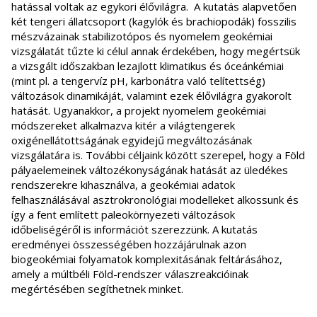
hatással voltak az egykori élővilágra. A kutatás alapvetően
két tengeri állatcsoport (kagylók és brachiopodák) fosszilis
mészvázainak stabilizotópos és nyomelem geokémiai
vizsgálatát tűzte ki célul annak érdekében, hogy megértsük
a vizsgált időszakban lezajlott klimatikus és óceánkémiai
(mint pl. a tengervíz pH, karbonátra való telítettség)
változások dinamikáját, valamint ezek élővilágra gyakorolt
hatását. Ugyanakkor, a projekt nyomelem geokémiai
módszereket alkalmazva kitér a világtengerek
oxigénellátottságának egyidejű megváltozásának
vizsgálatára is. További céljaink között szerepel, hogy a Föld
pályaelemeinek változékonyságának hatását az üledékes
rendszerekre kihasználva, a geokémiai adatok
felhasználásával asztrokronológiai modelleket alkossunk és
így a fent említett paleokörnyezeti változások
időbeliségéről is információt szerezzünk. A kutatás
eredményei összességében hozzájárulnak azon
biogeokémiai folyamatok komplexitásának feltárásához,
amely a múltbéli Föld-rendszer válaszreakcióinak
megértésében segíthetnek minket.