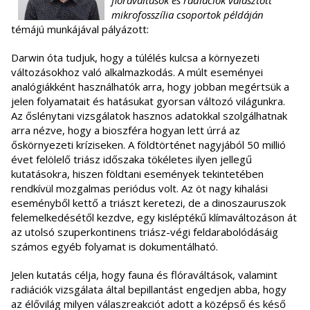
flóraváltások és radiációk választott
mikrofosszília csoportok példáján
témájú
munkájával pályázott:
Darwin óta tudjuk, hogy a túlélés kulcsa a környezeti
változásokhoz való alkalmazkodás. A múlt eseményei
analógiákként használhatók arra, hogy jobban megértsük a
jelen folyamatait és hatásukat gyorsan változó világunkra.
Az őslénytani vizsgálatok hasznos adatokkal szolgálhatnak
arra nézve, hogy a bioszféra hogyan lett úrrá az
őskörnyezeti kríziseken. A földtörténet nagyjából 50 millió
évet felölelő triász időszaka tökéletes ilyen jellegű
kutatásokra, hiszen földtani események tekintetében
rendkívül mozgalmas periódus volt. Az öt nagy kihalási
eseményből kettő a triászt keretezi, de a dinoszauruszok
felemelkedésétől kezdve, egy kisléptékű klímaváltozáson át
az utolsó szuperkontinens triász-végi feldarabolódásáig
számos egyéb folyamat is dokumentálható.
Jelen kutatás célja, hogy fauna és flóraváltások, valamint
radiációk vizsgálata által bepillantást engedjen abba, hogy
az élővilág milyen válaszreakciót adott a középső és késő