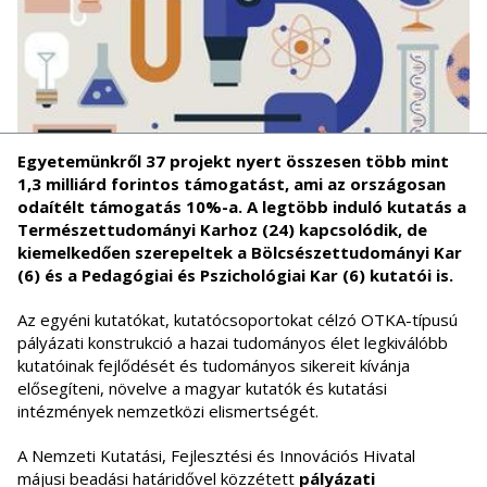
Egyetemünkről 37 projekt nyert összesen több mint
1,3 milliárd forintos támogatást, ami az országosan
odaítélt támogatás 10%-a. A legtöbb induló kutatás a
Természettudományi Karhoz (24) kapcsolódik, de
kiemelkedően szerepeltek a Bölcsészettudományi Kar
(6) és a Pedagógiai és Pszichológiai Kar (6) kutatói is.
Az egyéni kutatókat, kutatócsoportokat célzó OTKA-típusú
pályázati konstrukció a hazai tudományos élet legkiválóbb
kutatóinak fejlődését és tudományos sikereit kívánja
elősegíteni, növelve a magyar kutatók és kutatási
intézmények nemzetközi elismertségét.
A Nemzeti Kutatási, Fejlesztési és Innovációs Hivatal
májusi beadási határidővel közzétett
pályázati