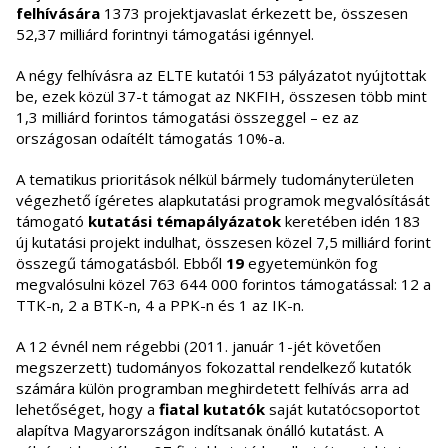
felhívására
1373 projektjavaslat érkezett be, összesen
52,37 milliárd forintnyi támogatási igénnyel.
A négy felhívásra az ELTE kutatói 153 pályázatot nyújtottak
be, ezek közül 37-t támogat az NKFIH, összesen több mint
1,3 milliárd forintos támogatási összeggel – ez az
országosan odaítélt támogatás 10%-a.
A tematikus prioritások nélkül bármely tudományterületen
végezhető ígéretes alapkutatási programok megvalósítását
támogató
kutatási témapályázatok
keretében idén 183
új kutatási projekt indulhat, összesen közel 7,5 milliárd forint
összegű támogatásból. Ebből
19
egyetemünkön fog
megvalósulni közel 763 644 000 forintos támogatással: 12 a
TTK-n, 2 a BTK-n, 4 a PPK-n és 1 az IK-n.
A 12 évnél nem régebbi (2011. január 1-jét követően
megszerzett) tudományos fokozattal rendelkező kutatók
számára külön programban meghirdetett felhívás arra ad
lehetőséget, hogy a
fiatal kutatók
saját kutatócsoportot
alapítva Magyarországon indítsanak önálló kutatást. A