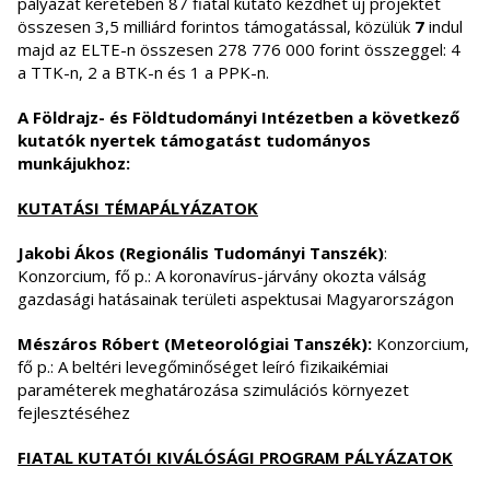
pályázat keretében 87 fiatal kutató kezdhet új projektet
összesen 3,5 milliárd forintos támogatással, közülük
7
indul
majd az ELTE-n összesen 278 776 000 forint összeggel: 4
a TTK-n, 2 a BTK-n és 1 a PPK-n.
A Földrajz- és Földtudományi Intézetben a következő
kutatók nyertek támogatást tudományos
munkájukhoz:
KUTATÁSI TÉMAPÁLYÁZATOK
Jakobi Ákos (Regionális Tudományi Tanszék)
:
Konzorcium, fő p.: A koronavírus-járvány okozta válság
gazdasági hatásainak területi aspektusai Magyarországon
Mészáros Róbert (Meteorológiai Tanszék):
Konzorcium,
fő p.: A beltéri levegőminőséget leíró fizikaikémiai
paraméterek meghatározása szimulációs környezet
fejlesztéséhez
FIATAL KUTATÓI KIVÁLÓSÁGI PROGRAM PÁLYÁZATOK