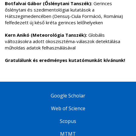
Botfalvai Gábor (Őslénytani Tanszék):
Gerinces
őslénytani és szedimentológiai kutatások a
Hátszegimedencében (Densuş-Ciula Formáció, Románia)
felfedezett új késő kréta gerinces lelőhelyeken
Kern Anikó (Meteorológia Tanszék):
Globális
változásokra adott ökoszisztéma-válaszok detektálása
műholdas adatok felhasználásával
Gratulálunk és eredményes kutatómunkát kívánunk!
Google Scholar
Web of Science
Scopus
MTMT