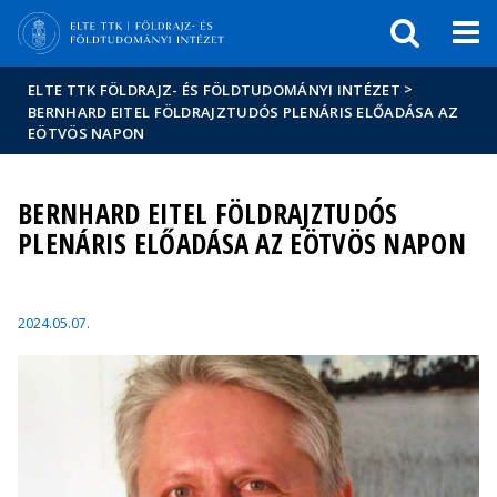
Események
ELTE a
Hírek
sajtóban
>
ELTE TTK FÖLDRAJZ- ÉS FÖLDTUDOMÁNYI INTÉZET
BERNHARD EITEL FÖLDRAJZTUDÓS PLENÁRIS ELŐADÁSA AZ
EÖTVÖS NAPON
BERNHARD EITEL FÖLDRAJZTUDÓS
PLENÁRIS ELŐADÁSA AZ EÖTVÖS NAPON
2024.05.07.