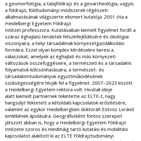
a geomorfológia, a talajföldrajz és a geoarcheológia, vagyis
a földrajzi, földtudományi módszerek régészeti
alkalmazásának világszerte elismert kutatója. 2001 óta a
Heidelbergi Egyetem Földrajzi
Intézet professzora. Kutatásaiban kiemelt figyelmet fordít a
száraz éghajlatú területek felszínfejlődésére és ökológiai
viszonyaira, a helyi társadalmak környezetgazdálkodási
formáira. Ezzel olyan komplex kérdésekre keresi a
válaszokat, amelyek az éghajlati és más környezeti
változások összefüggéseire, a természeti és a társadalmi
folyamatok kölcsönhatásaira, a természet- és
társadalomtudományok együttműködésének
szükségességére hívják fel a figyelmet. 2007–2023 között
a Heidelbergi Egyetem rektora volt. Hivatali ideje
alatt kiemelt partnernek tekintette az ELTE-t, nagy
hangsúlyt fektetett a kétoldalú kapcsolatok erősítésére,
valamint az egykor Heidelbergben doktorált Eötvös Loránd
emlékének ápolására. Geográfusként fontos szerepet
játszott abban is, hogy a Heidelbergi Egyetem Földrajzi
Intézete szoros és mindmáig tartó kutatási és mobilitási
kapcsolatot alakított ki az ELTE Földrajztudományi