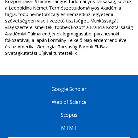
Központjával. Számos rangos tudományos társaság, köztük
a Leopoldina Német Természettudományos Akadémia
tagja, több németországi és nemzetközi egyetemi
szövetségben viselt vezető tisztséget. Munkásságát
világszerte elismerték, többek között a Francia Köztársaság
Akadémiai Pálmarendjének legmagasabb, parancsnoki
fokozatával, a japán kormány Felkelő Nap érdemrendjével
és az Amerikai Geológiai Társaság Farouk El-Baz
Sivatagkutatási Díjával tüntették ki.
Google Scholar
Web of Science
Scopus
MTMT