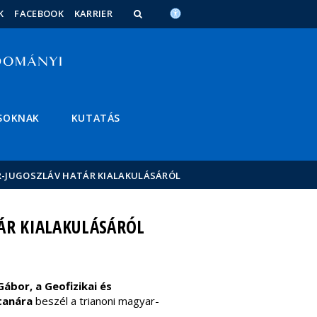
K
FACEBOOK
KARRIER
SOKNAK
KUTATÁS
R-JUGOSZLÁV HATÁR KIALAKULÁSÁRÓL
ÁR KIALAKULÁSÁRÓL
ábor, a Geofizikai és
tanára
beszél a trianoni magyar-