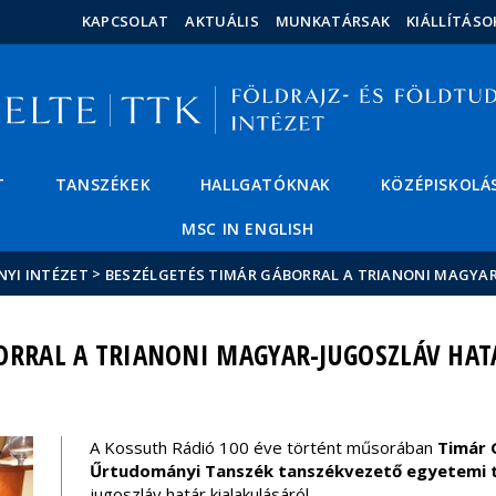
Események
ELTE a
Hírek
KAPCSOLAT
AKTUÁLIS
MUNKATÁRSAK
KIÁLLÍTÁSO
sajtóban
T
TANSZÉKEK
HALLGATÓKNAK
KÖZÉPISKOLÁ
MSC IN ENGLISH
>
NYI INTÉZET
BESZÉLGETÉS TIMÁR GÁBORRAL A TRIANONI MAGYA
ORRAL A TRIANONI MAGYAR-JUGOSZLÁV HAT
A Kossuth Rádió 100 éve történt műsorában
Timár G
Űrtudományi Tanszék tanszékvezető egyetemi 
jugoszláv határ kialakulásáról.