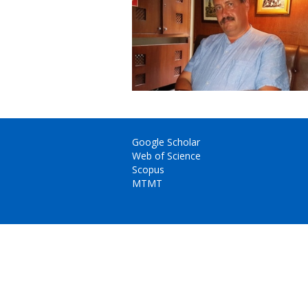
Google Scholar
Web of Science
Scopus
MTMT