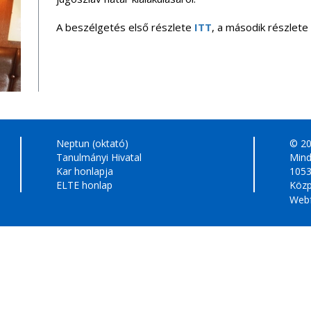
A beszélgetés első részlete
ITT
, a második részlete
Neptun (oktató)
© 2
Tanulmányi Hivatal
Mind
Kar honlapja
1053
ELTE honlap
Közp
Webf