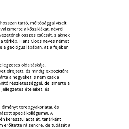
hosszan tartó, méltósággal viselt
val ismerte a kősziklákat, névről
vezetének összes csúcsát, s akinek
 a térkép. Hans Cloos neves német
ne a geológus lábában, az a fejében
ellegzetes oldaltáskája,
t elrejtett, és mindig expozícióra
rta a hegyeket, s nem csak a
nítő részletességgel, de ismerte a
jellegzetes ételeiket, és
 élményt terepgyakorlatai, és
zott speciálkollégiumai. A
én keresztül adta át, tanárként
m erőltette rá senkire, de tudását a