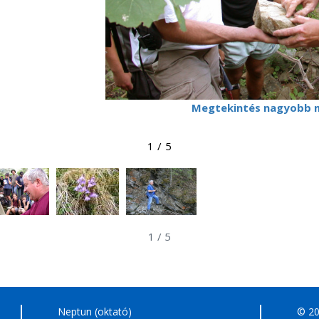
Megtekintés nagyobb 
1
/
5
1
/
5
Neptun (oktató)
© 2