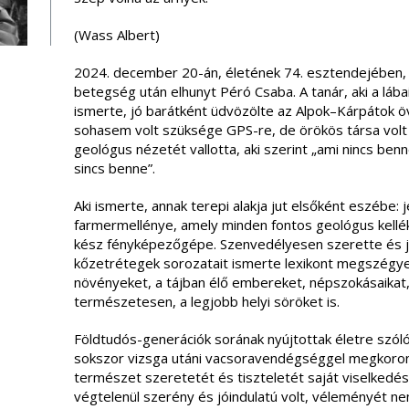
(Wass Albert)
2024. december 20-án, életének 74. esztendejében, 
betegség után elhunyt Péró Csaba. A tanár, aki a lábai
ismerte, jó barátként üdvözölte az Alpok–Kárpátok ö
sohasem volt szüksége GPS-re, de örökös társa volt
geológus nézetét vallotta, aki szerint „ami nincs ben
sincs benne”.
Aki ismerte, annak terepi alakja jut elsőként eszébe: j
farmermellénye, amely minden fontos geológus kelléke
kész fényképezőgépe. Szenvedélyesen szerette és já
kőzetrétegek sorozatait ismerte lexikont megszégye
növényeket, a tájban élő embereket, népszokásaikat, 
természetesen, a legjobb helyi söröket is.
Földtudós-generációk sorának nyújtottak életre szóló
sokszor vizsga utáni vacsoravendégséggel megkoroná
természet szeretetét és tiszteletét saját viselkedés
végtelenül szerény és jóindulatú volt, véleményét ne