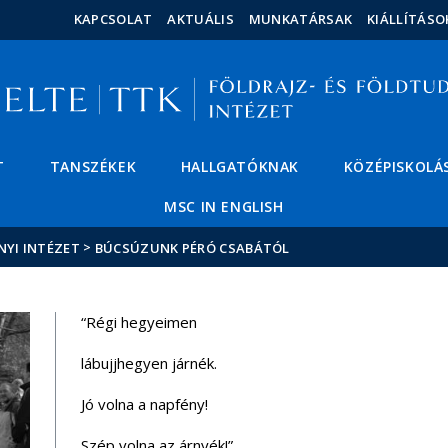
Események
ELTE a
Hírek
KAPCSOLAT
AKTUÁLIS
MUNKATÁRSAK
KIÁLLÍTÁSO
sajtóban
T
TANSZÉKEK
HALLGATÓKNAK
KÖZÉPISKOLÁ
MSC IN ENGLISH
>
NYI INTÉZET
BÚCSÚZUNK PÉRÓ CSABÁTÓL
“Régi hegyeimen
lábujjhegyen járnék.
Jó volna a napfény!
Szép volna az árnyék!”