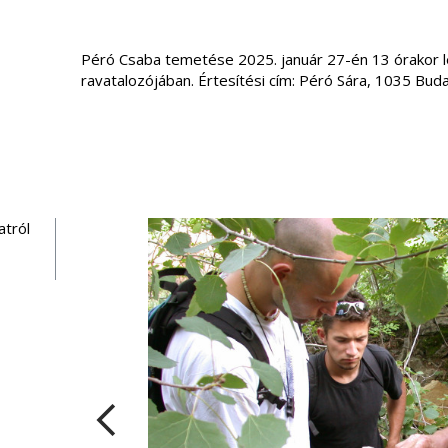
Péró Csaba temetése 2025. január 27-én 13 órakor le
ravatalozójában. Értesítési cím: Péró Sára, 1035 Budap
atról