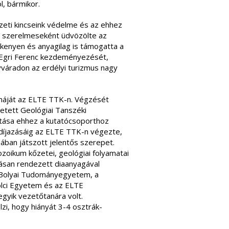
l, bármikor.
zeti kincseink védelme és az ehhez
y szerelmeseként üdvözölte az
kenyen és anyagilag is támogatta a
t Egri Ferenc kezdeményezését,
áradon az erdélyi turizmus nagy
áját az ELTE TTK-n. Végzését
etett Geológiai Tanszéki
utása ehhez a kutatócsoporthoz
díjazásáig az ELTE TTK-n végezte,
ában játszott jelentős szerepet.
oikum kőzetei, geológiai folyamatai
ldásan rendezett diaanyagával
ş-Bolyai Tudományegyetem, a
lci Egyetem és az ELTE
yik vezetőtanára volt.
lzi, hogy hiányát 3-4 osztrák-