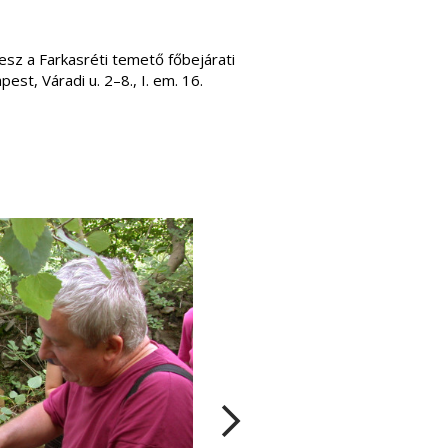
sz a Farkasréti temető főbejárati
est, Váradi u. 2–8., I. em. 16.