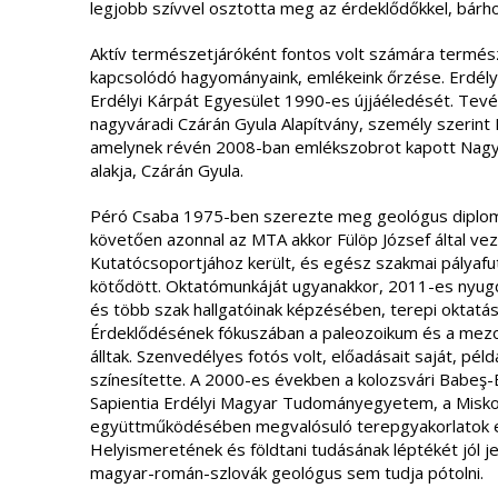
legjobb szívvel osztotta meg az érdeklődőkkel, bárho
Aktív természetjáróként fontos volt számára termés
kapcsolódó hagyományaink, emlékeink őrzése. Erdél
Erdélyi Kárpát Egyesület 1990-es újjáéledését. Tevé
nagyváradi Czárán Gyula Alapítvány, személy szerin
amelynek révén 2008-ban emlékszobrot kapott Nagyv
alakja, Czárán Gyula.
Péró Csaba 1975-ben szerezte meg geológus diplom
követően azonnal az MTA akkor Fülöp József által vez
Kutatócsoportjához került, és egész szakmai pályaf
kötődött. Oktatómunkáját ugyanakkor, 2011-es nyug
és több szak hallgatóinak képzésében, terepi oktatás
Érdeklődésének fókuszában a paleozoikum és a mezoz
álltak. Szenvedélyes fotós volt, előadásait saját, pé
színesítette. A 2000-es években a kolozsvári Babe
Sapientia Erdélyi Magyar Tudományegyetem, a Misko
együttműködésében megvalósuló terepgyakorlatok eg
Helyismeretének és földtani tudásának léptékét jól je
magyar-román-szlovák geológus sem tudja pótolni.