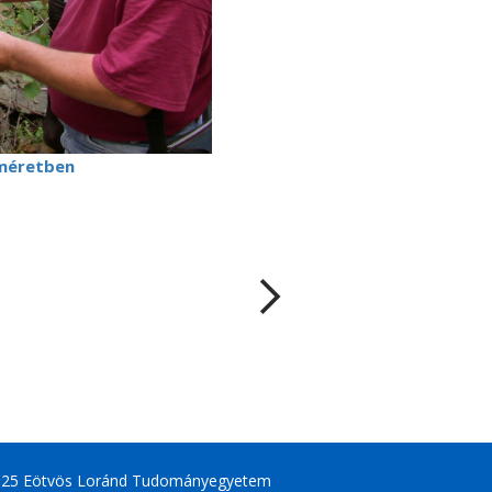
méretben
025 Eötvös Loránd Tudományegyetem