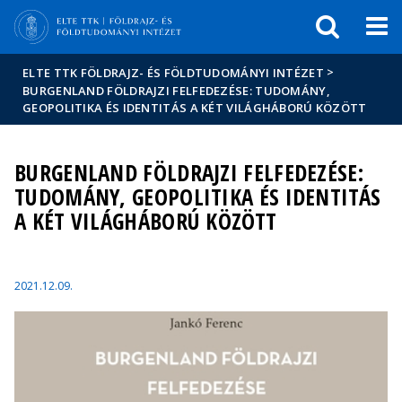
Események
ELTE a
Hírek
sajtóban
>
ELTE TTK FÖLDRAJZ- ÉS FÖLDTUDOMÁNYI INTÉZET
BURGENLAND FÖLDRAJZI FELFEDEZÉSE: TUDOMÁNY,
GEOPOLITIKA ÉS IDENTITÁS A KÉT VILÁGHÁBORÚ KÖZÖTT
BURGENLAND FÖLDRAJZI FELFEDEZÉSE:
TUDOMÁNY, GEOPOLITIKA ÉS IDENTITÁS
A KÉT VILÁGHÁBORÚ KÖZÖTT
2021.12.09.