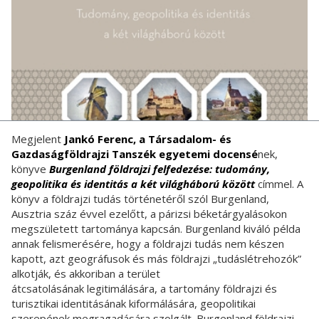
Megjelent
Jankó Ferenc, a Társadalom- és
Gazdaságföldrajzi Tanszék egyetemi docensé
nek,
könyve
Burgenland földrajzi felfedezése: tudomány,
geopolitika és identitás a két világháború között
címmel. A
könyv a földrajzi tudás történetéről szól Burgenland,
Ausztria száz évvel ezelőtt, a párizsi béketárgyalásokon
megszületett tartománya kapcsán. Burgenland kiváló példa
annak felismerésére, hogy a földrajzi tudás nem készen
kapott, azt geográfusok és más földrajzi „tudáslétrehozók”
alkotják, és akkoriban a terület
átcsatolásának legitimálására, a tartomány földrajzi és
turisztikai identitásának kiformálására, geopolitikai
szerepének megragadására szolgált. Burgenland földrajzi