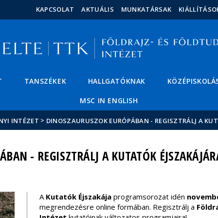
Események
ELTE a
Hírek
KAPCSOLAT
AKTUÁLIS
MUNKATÁRSAK
KIÁLLÍTÁSO
sajtóban
T
TANSZÉKEK
HALLGATÓKNAK
KÖZÉPISKOLÁ
MSC IN ENGLISH
>
NYI INTÉZET
DINOSZAURUSZOK EURÓPÁBAN - REGISZTRÁLJ A KUT
BAN - REGISZTRÁLJ A KUTATÓK ÉJSZAKÁJÁR
A
Kutatók Éjszakája
programsorozat idén
novembe
megrendezésre online formában. Regisztrálj a
Földr
Intézet
kutatóinak változatos programjaira!