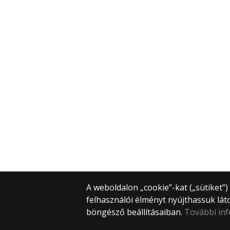
A weboldalon „cookie”-kat („sütiket”
felhasználói élményt nyújthassuk lát
böngésző beállításaiban.
További in