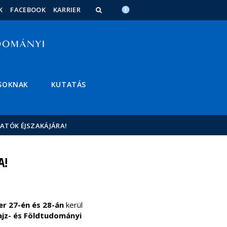
K
FACEBOOK
KARRIER
SOKNAK
KUTATÁS
ATÓK ÉJSZAKÁJÁRA!
A!
r 27-én és 28-án
kerül
ajz- és Földtudományi