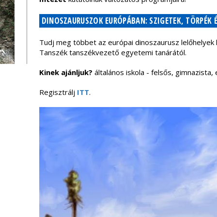
DINOSZAURUSZOK EURÓPÁBAN: SZIGETEK, TÖRPÉK É
Tudj meg többet az európai dinoszaurusz lelőhelyek ku
Tanszék tanszékvezető egyetemi tanárától.
Kinek ajánljuk?
általános iskola - felsős, gimnazista,
Regisztrálj
ITT
.