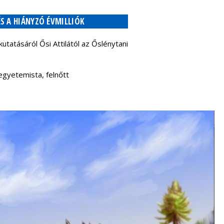
S A HIÁNYZÓ ÉVMILLIÓK
tatásáról Ősi Attilától az Őslénytani
 egyetemista, felnőtt