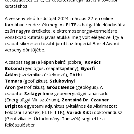
kutatáshoz.
A verseny első fordulóját 2024. március 22-én online
formában rendezték meg. Az ELTE-s hallgatók előadását a
zsűri nagyra értékelte, elektromosenergia-termelésre
vonatkozó kutatási javaslatukkal meg volt elégedve. Így a
csapat sikeresen továbbjutott az Imperial Barrel Award
verseny döntőjébe.
A csapat tagjai (a képen balról jobbra):
Kovács
Botond
(geológus, csapatkapitány),
Györfi
Ádám
(szeizmikus értelmező),
Tóthi
Tamara
(geofizikus),
Szlukovinyi
Áron
(petrofizikus),
Grósz Bence
(geológus). A
csapatot
Szilágyi Imre
geoenergiaügyi tanácsadó
(Energiaügyi Minisztérium),
Zentainé Dr. Czauner
Brigitta
egyetemi adjunktus (Általános és Alkalmazott
Földtani Tanszék, ELTE TTK),
Váradi Kitti
doktorandusz
(Geofizikai és Űrtudományi Tanszék) segítette a
felkészülésben.