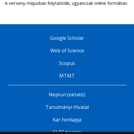
A verseny májusban folytatódik, ugyancsak online formában.
Google Scholar
Web of Science
Scopus
MTMT
Neptun (oktató)
Tanulmányi Hivatal
Kar honlapja
ELTE honlap