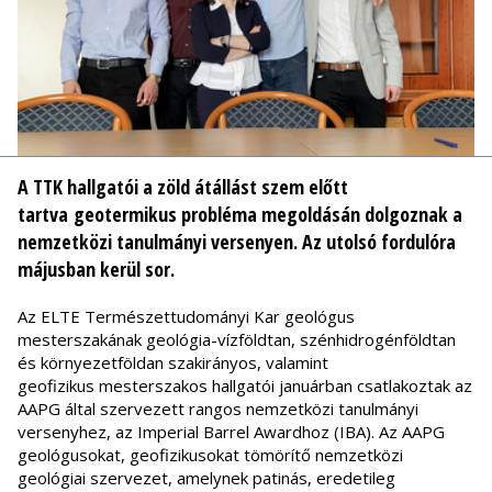
A TTK hallgatói a zöld átállást szem előtt
tartva geotermikus probléma megoldásán dolgoznak a
nemzetközi tanulmányi versenyen. Az utolsó fordulóra
májusban kerül sor.
Az ELTE Természettudományi Kar geológus
mesterszakának geológia-vízföldtan, szénhidrogénföldtan
és környezetföldan szakirányos, valamint
geofizikus mesterszakos hallgatói januárban csatlakoztak az
AAPG által szervezett rangos nemzetközi tanulmányi
versenyhez, az Imperial Barrel Awardhoz (IBA). Az AAPG
geológusokat, geofizikusokat tömörítő nemzetközi
geológiai szervezet, amelynek patinás, eredetileg