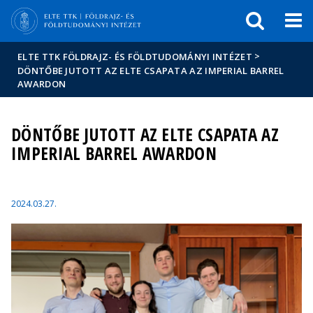
Események
ELTE a
Hírek
sajtóban
>
ELTE TTK FÖLDRAJZ- ÉS FÖLDTUDOMÁNYI INTÉZET
DÖNTŐBE JUTOTT AZ ELTE CSAPATA AZ IMPERIAL BARREL
AWARDON
DÖNTŐBE JUTOTT AZ ELTE CSAPATA AZ
IMPERIAL BARREL AWARDON
2024.03.27.