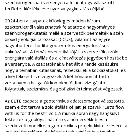
szénhidrogén ipari versenyén a feladat egy választott
területet kiértékelése nyersanyagkutatás céljából.
2024-ben a csapatok különleges módon három
szakterületről választhattak feladatot: a hagyományos
szénhidrogénkutatás mellé a szervezők beemelték a szén-
dioxid geológiai tározását (CCUS), valamint az egyre
nagyobb teret hódító geotermikus energiaforrások
kiaknázását. A témák diverzifikációját a szervezők a zöld
energiára való átállás és a klímaváltozás jegyében hozták be
a versenybe. A csapatoknak 8 hét állt a rendelkezésükre,
hogy a témában kutassanak, felbecsüljék a kockázatokat, és
a kiértékelést is elvégezzék. A két hónapon át tartó
versenyen a hallgatók komplex földtani vizsgálatot
folytattak, szeizmikus és geofizikai értelmezést végeztek.
Az ELTE csapata a geotermikus adatcsomagot választotta,
szem előtt tartva a zöld átállás céljait. Jelszavuk "Let's flow
with us for the best!" volt. A munka során nagy hangsúlyt
fektettek a geológiai háttérre, a hőmérsékleti és a
szerkezeti modellre, a geotermikus projekt kivitelezésére, a
kockázatbecslésre, és készítettek ajánlást is a további