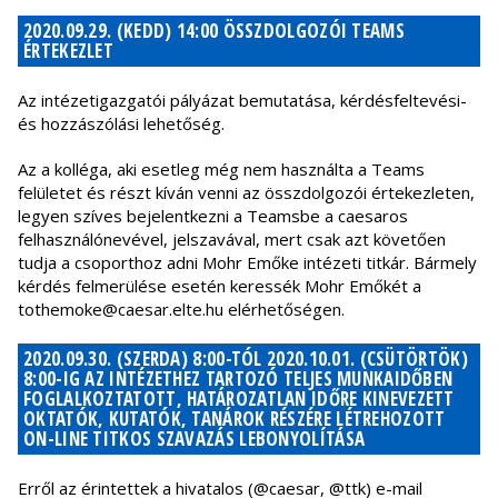
2020.09.29. (KEDD) 14:00 ÖSSZDOLGOZÓI TEAMS
ÉRTEKEZLET
Az intézetigazgatói pályázat bemutatása, kérdésfeltevési-
és hozzászólási lehetőség.
Az a kolléga, aki esetleg még nem használta a Teams
felületet és részt kíván venni az összdolgozói értekezleten,
legyen szíves bejelentkezni a Teamsbe a caesaros
felhasználónevével, jelszavával, mert csak azt követően
tudja a csoporthoz adni Mohr Emőke intézeti titkár. Bármely
kérdés felmerülése esetén keressék Mohr Emőkét a
tothemoke@caesar.elte.hu elérhetőségen.
2020.09.30. (SZERDA) 8:00-TÓL 2020.10.01. (CSÜTÖRTÖK)
8:00-IG AZ INTÉZETHEZ TARTOZÓ TELJES MUNKAIDŐBEN
FOGLALKOZTATOTT, HATÁROZATLAN IDŐRE KINEVEZETT
OKTATÓK, KUTATÓK, TANÁROK RÉSZÉRE LÉTREHOZOTT
ON-LINE TITKOS SZAVAZÁS LEBONYOLÍTÁSA
Erről az érintettek a hivatalos (@caesar, @ttk) e-mail