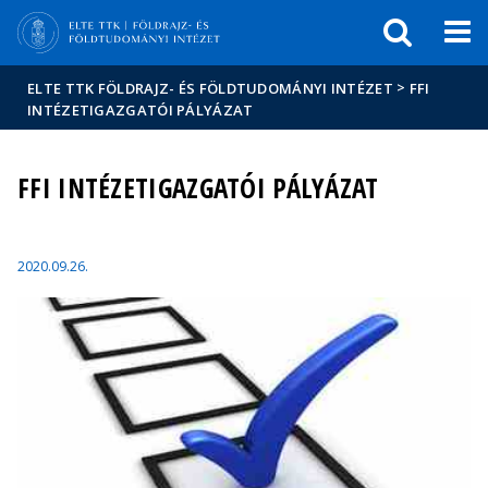
Események
ELTE a
Hírek
sajtóban
>
ELTE TTK FÖLDRAJZ- ÉS FÖLDTUDOMÁNYI INTÉZET
FFI
INTÉZETIGAZGATÓI PÁLYÁZAT
FFI INTÉZETIGAZGATÓI PÁLYÁZAT
2020.09.26.