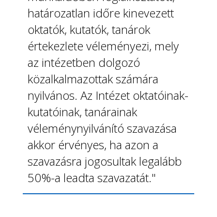
határozatlan időre kinevezett
oktatók, kutatók, tanárok
értekezlete véleményezi, mely
az intézetben dolgozó
közalkalmazottak számára
nyilvános. Az Intézet oktatóinak-
kutatóinak, tanárainak
véleménynyilvánító szavazása
akkor érvényes, ha azon a
szavazásra jogosultak legalább
50%-a leadta szavazatát."