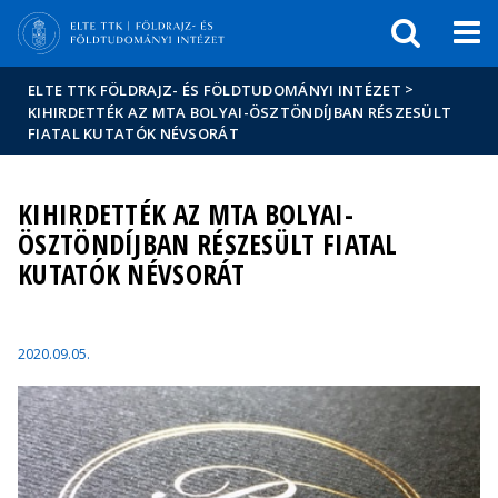
Események
ELTE a
Hírek
sajtóban
>
ELTE TTK FÖLDRAJZ- ÉS FÖLDTUDOMÁNYI INTÉZET
KIHIRDETTÉK AZ MTA BOLYAI-ÖSZTÖNDÍJBAN RÉSZESÜLT
FIATAL KUTATÓK NÉVSORÁT
KIHIRDETTÉK AZ MTA BOLYAI-
ÖSZTÖNDÍJBAN RÉSZESÜLT FIATAL
KUTATÓK NÉVSORÁT
2020.09.05.