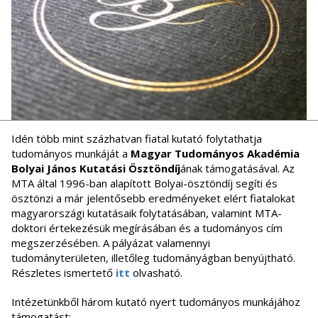
Idén több mint százhatvan fiatal kutató folytathatja
tudományos munkáját a
Magyar Tudományos Akadémia
Bolyai János Kutatási Ösztöndíj
ának támogatásával. Az
MTA által 1996-ban alapított Bolyai-ösztöndíj segíti és
ösztönzi a már jelentősebb eredményeket elért fiatalokat
magyarországi kutatásaik folytatásában, valamint MTA-
doktori értekezésük megírásában és a tudományos cím
megszerzésében. A pályázat valamennyi
tudományterületen, illetőleg tudományágban benyújtható.
Részletes ismertető
itt
olvasható.
Intézetünkből három kutató nyert tudományos munkájához
támogatást: