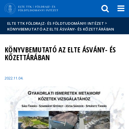
Események
ELTE a
Hírek
sajtóban
>
ELTE TTK FÖLDRAJZ- ÉS FÖLDTUDOMÁNYI INTÉZET
KÖNYVBEMUTATÓ AZ ELTE ÁSVÁNY- ÉS KŐZETTÁRÁBAN
KÖNYVBEMUTATÓ AZ ELTE ÁSVÁNY- ÉS
KŐZETTÁRÁBAN
2022.11.04.