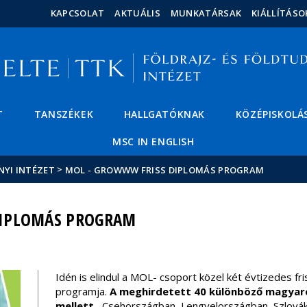
Események
ELTE a
Hírek
KAPCSOLAT
AKTUÁLIS
MUNKATÁRSAK
KIÁLLÍTÁSO
sajtóban
T
TANSZÉKEK
HALLGATÓKNAK
KÖZÉPISKOLÁ
MSC IN ENGLISH
>
NYI INTÉZET
MOL - GROWWW FRISS DIPLOMÁS PROGRAM
DIPLOMÁS PROGRAM
Idén is elindul a MOL- csoport közel két évtizedes 
programja.
A meghirdetett 40 különböző magyaro
mellett,
Csehországban, Lengyelországban, Szlovák