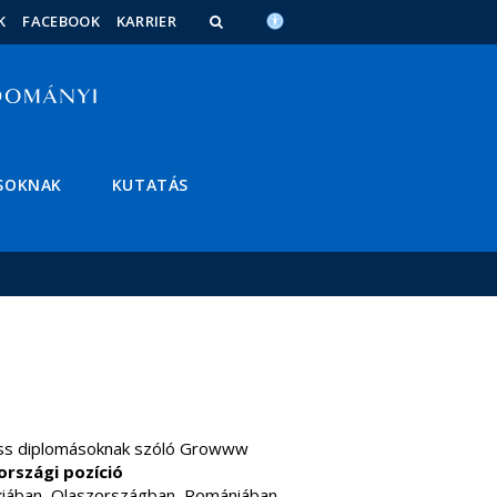
K
FACEBOOK
KARRIER
SOKNAK
KUTATÁS
friss diplomásoknak szóló Growww
rszági pozíció
iában, Olaszországban, Romániában