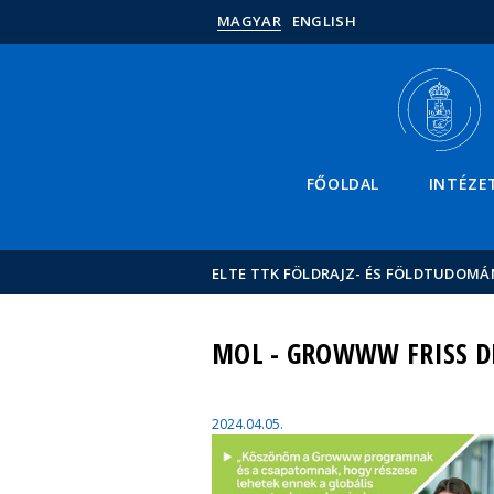
MAGYAR
ENGLISH
FŐOLDAL
INTÉZE
ELTE TTK FÖLDRAJZ- ÉS FÖLDTUDOMÁ
MOL - GROWWW FRISS 
2024.04.05.