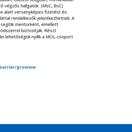
ző végzős hallgatók (MsC, BsC)
je alatt versenyképes fizetést és
lattal rendelkezők jelentkezhetnek. A
egítik mentorként, emellett
szerrel biztosítják. Részt
án lehetőségük nyílik a MOL-csoport
/karrier/growww