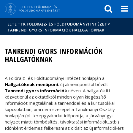
Események
ELTE a
Hírek
sajtóban
>
ELTE TTK FÖLDRAJZ- ÉS FÖLDTUDOMÁNYI INTÉZET
TANRENDI GYORS INFORMÁCIÓK HALLGATÓKNAK
TANRENDI GYORS INFORMÁCIÓK
HALLGATÓKNAK
A Földrajz- és Földtudományi Intézet honlapján a
Hallgatóknak menüpont
új almenüponttal bővült
Tanrendi gyors információk
néven. A hallgatók itt
közvetlenül az oktatóktól minden olyan kiegészítő
információt megtalálnak a tanrenddel és a kurzusokkal
kapcsolatban, ami nem szerepel a Tanulmányi Osztály
honlapján (pl. terepgyakorlat időpontja, a járványügyi
helyzet miatti tömbösítés, távoktatási információk...stb.)
Időnként érdemes felkeresni az oldalt az új információkért!