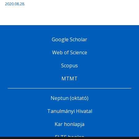
2020.08.28.
Google Scholar
Web of Science
Scopus
MTMT
Neptun (oktató)
Tanulmányi Hivatal
Kar honlapja
ELTE honlap