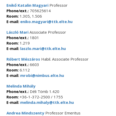
Enikő Katalin Magyari
Professor
Phone/ext.:
705625614
Room:
1.305, 1.506
E-mail:
eniko.magyari@ttk.elte.hu
László Mari
Associate Professor
Phone/ext.:
1801
Room:
1.219
E-mail:
laszlo.mari@ttk.elte.hu
Róbert Mészáros
Habil. Associate Professor
Phone/ext.:
6603
Room:
6.112
E-mail:
mrobi@nimbus.elte.hu
Melinda Mihály
Phone/ext.:
Déli Tömb 1.420
Room:
+36-1-372-2500 / 1755
E-mail:
melinda.mihaly@ttk.elte.hu
Andrea Mindszenty
Professor Emeritus