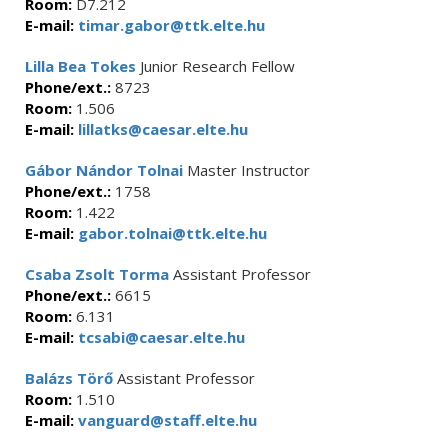
Room:
D7.212
E-mail:
timar.gabor@ttk.elte.hu
Lilla Bea Tokes
Junior Research Fellow
Phone/ext.:
8723
Room:
1.506
E-mail:
lillatks@caesar.elte.hu
Gábor Nándor Tolnai
Master Instructor
Phone/ext.:
1758
Room:
1.422
E-mail:
gabor.tolnai@ttk.elte.hu
Csaba Zsolt Torma
Assistant Professor
Phone/ext.:
6615
Room:
6.131
E-mail:
tcsabi@caesar.elte.hu
Balázs Törő
Assistant Professor
Room:
1.510
E-mail:
vanguard@staff.elte.hu