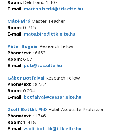
Room:
Déli Tömb 1.407
E-mail:
marton.berki@ttk.elte.hu
Máté Biró
Master Teacher
Room:
0-715
E-mail:
mate.biro@ttk.elte.hu
Péter Bognár
Research Fellow
Phone/ext.:
6653
Room:
6.67
E-mail:
peti@sas.elte.hu
Gábor Botfalvai
Research Fellow
Phone/ext.:
8732
Room:
0.204
E-mail:
botfalvai@caesar.elte.hu
Zsolt Bottlik PhD
Habil. Associate Professor
Phone/ext.:
1746
Room:
1-418
E-mail:
zsolt.bottlik@ttk.elte.hu