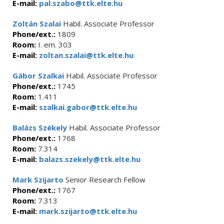
E-mail:
pal.szabo@ttk.elte.hu
Zoltán Szalai
Habil. Associate Professor
Phone/ext.:
1809
Room:
I. em. 303
E-mail:
zoltan.szalai@ttk.elte.hu
Gábor Szalkai
Habil. Associate Professor
Phone/ext.:
1745
Room:
1.411
E-mail:
szalkai.gabor@ttk.elte.hu
Balázs Székely
Habil. Associate Professor
Phone/ext.:
1768
Room:
7.314
E-mail:
balazs.szekely@ttk.elte.hu
Mark Szijarto
Senior Research Fellow
Phone/ext.:
1767
Room:
7.313
E-mail:
mark.szijarto@ttk.elte.hu