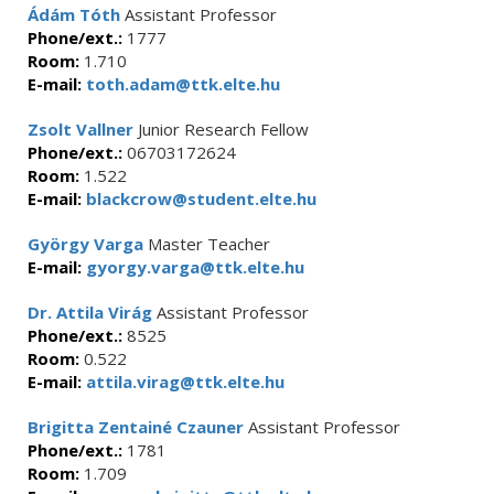
Ádám Tóth
Assistant Professor
Phone/ext.:
1777
Room:
1.710
E-mail:
toth.adam@ttk.elte.hu
Zsolt Vallner
Junior Research Fellow
Phone/ext.:
06703172624
Room:
1.522
E-mail:
blackcrow@student.elte.hu
György Varga
Master Teacher
E-mail:
gyorgy.varga@ttk.elte.hu
Dr. Attila Virág
Assistant Professor
Phone/ext.:
8525
Room:
0.522
E-mail:
attila.virag@ttk.elte.hu
Brigitta Zentainé Czauner
Assistant Professor
Phone/ext.:
1781
Room:
1.709