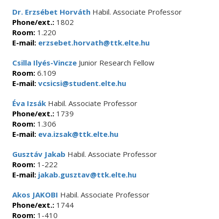
Dr. Erzsébet Horváth
Habil. Associate Professor
Phone/ext.:
1802
Room:
1.220
E-mail:
erzsebet.horvath@ttk.elte.hu
Csilla Ilyés-Vincze
Junior Research Fellow
Room:
6.109
E-mail:
vcsicsi@student.elte.hu
Éva Izsák
Habil. Associate Professor
Phone/ext.:
1739
Room:
1.306
E-mail:
eva.izsak@ttk.elte.hu
Gusztáv Jakab
Habil. Associate Professor
Room:
1-222
E-mail:
jakab.gusztav@ttk.elte.hu
Akos JAKOBI
Habil. Associate Professor
Phone/ext.:
1744
Room:
1-410