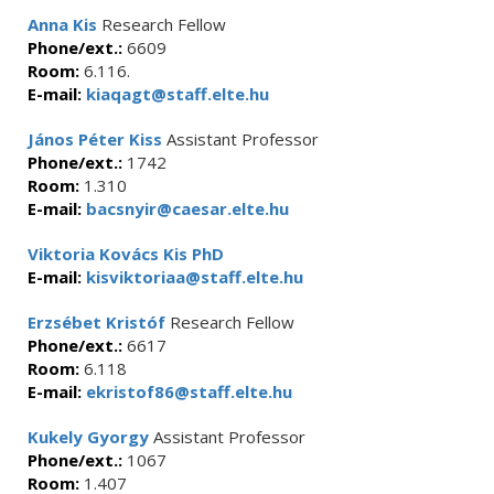
Anna Kis
Research Fellow
Phone/ext.:
6609
Room:
6.116.
E-mail:
kiaqagt@staff.elte.hu
János Péter Kiss
Assistant Professor
Phone/ext.:
1742
Room:
1.310
E-mail:
bacsnyir@caesar.elte.hu
Viktoria Kovács Kis PhD
E-mail:
kisviktoriaa@staff.elte.hu
Erzsébet Kristóf
Research Fellow
Phone/ext.:
6617
Room:
6.118
E-mail:
ekristof86@staff.elte.hu
Kukely Gyorgy
Assistant Professor
Phone/ext.:
1067
Room:
1.407