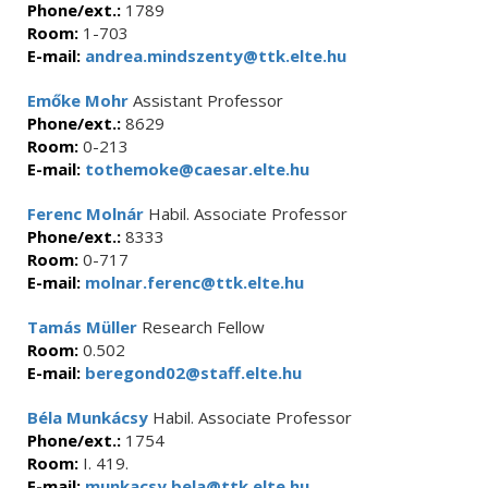
Phone/ext.:
1789
Room:
1-703
E-mail:
andrea.mindszenty@ttk.elte.hu
Emőke Mohr
Assistant Professor
Phone/ext.:
8629
Room:
0-213
E-mail:
tothemoke@caesar.elte.hu
Ferenc Molnár
Habil. Associate Professor
Phone/ext.:
8333
Room:
0-717
E-mail:
molnar.ferenc@ttk.elte.hu
Tamás Müller
Research Fellow
Room:
0.502
E-mail:
beregond02@staff.elte.hu
Béla Munkácsy
Habil. Associate Professor
Phone/ext.:
1754
Room:
I. 419.
E-mail:
munkacsy.bela@ttk.elte.hu