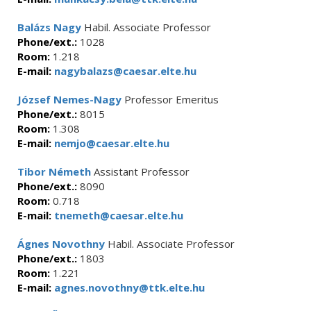
Balázs Nagy
Habil. Associate Professor
Phone/ext.:
1028
Room:
1.218
E-mail:
nagybalazs@caesar.elte.hu
József Nemes-Nagy
Professor Emeritus
Phone/ext.:
8015
Room:
1.308
E-mail:
nemjo@caesar.elte.hu
Tibor Németh
Assistant Professor
Phone/ext.:
8090
Room:
0.718
E-mail:
tnemeth@caesar.elte.hu
Ágnes Novothny
Habil. Associate Professor
Phone/ext.:
1803
Room:
1.221
E-mail:
agnes.novothny@ttk.elte.hu