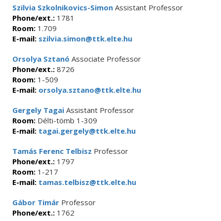
Szilvia Szkolnikovics-Simon
Assistant Professor
Phone/ext.:
1781
Room:
1.709
E-mail:
szilvia.simon@ttk.elte.hu
Orsolya Sztanó
Associate Professor
Phone/ext.:
8726
Room:
1-509
E-mail:
orsolya.sztano@ttk.elte.hu
Gergely Tagai
Assistant Professor
Room:
Délti-tömb 1-309
E-mail:
tagai.gergely@ttk.elte.hu
Tamás Ferenc Telbisz
Professor
Phone/ext.:
1797
Room:
1-217
E-mail:
tamas.telbisz@ttk.elte.hu
Gábor Timár
Professor
Phone/ext.:
1762