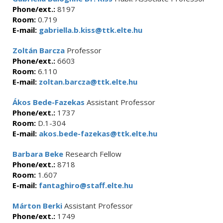
Phone/ext.:
8197
Room:
0.719
E-mail:
gabriella.b.kiss@ttk.elte.hu
Zoltán Barcza
Professor
Phone/ext.:
6603
Room:
6.110
E-mail:
zoltan.barcza@ttk.elte.hu
Ákos Bede-Fazekas
Assistant Professor
Phone/ext.:
1737
Room:
D.1-304
E-mail:
akos.bede-fazekas@ttk.elte.hu
Barbara Beke
Research Fellow
Phone/ext.:
8718
Room:
1.607
E-mail:
fantaghiro@staff.elte.hu
Márton Berki
Assistant Professor
Phone/ext.:
1749