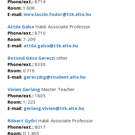
Phone/ext.:
8714
Room:
1.608
E-mail:
imre.laszlo.fodor@ttk.elte.hu
Attila Galsa
Habil. Associate Professor
Phone/ext.:
8710
Room:
7-209
E-mail:
attila.galsa@ttk.elte.hu
Botond Géza Gereczi
other
Phone/ext.:
8330
Room:
0.716
E-mail:
gereczibg@student.elte.hu
Vivien Gerlang
Master Teacher
Phone/ext.:
1805
Room:
1-223
E-mail:
gerlang.vivien@ttk.elte.hu
Róbert Győri
Habil. Associate Professor
Phone/ext.:
8017
Room:
D 1.405