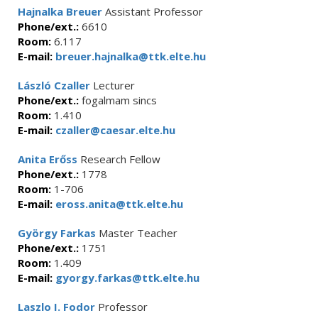
Hajnalka Breuer
Assistant Professor
Phone/ext.:
6610
Room:
6.117
E-mail:
breuer.hajnalka@ttk.elte.hu
László Czaller
Lecturer
Phone/ext.:
fogalmam sincs
Room:
1.410
E-mail:
czaller@caesar.elte.hu
Anita Erőss
Research Fellow
Phone/ext.:
1778
Room:
1-706
E-mail:
eross.anita@ttk.elte.hu
György Farkas
Master Teacher
Phone/ext.:
1751
Room:
1.409
E-mail:
gyorgy.farkas@ttk.elte.hu
Laszlo I. Fodor
Professor