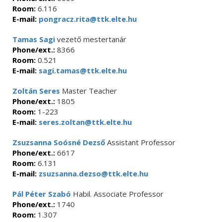
Room:
6.116
E-mail:
pongracz.rita@ttk.elte.hu
Tamas Sagi
vezető mestertanár
Phone/ext.:
8366
Room:
0.521
E-mail:
sagi.tamas@ttk.elte.hu
Zoltán Seres
Master Teacher
Phone/ext.:
1805
Room:
1-223
E-mail:
seres.zoltan@ttk.elte.hu
Zsuzsanna Soósné Dezső
Assistant Professor
Phone/ext.:
6617
Room:
6.131
E-mail:
zsuzsanna.dezso@ttk.elte.hu
Pál Péter Szabó
Habil. Associate Professor
Phone/ext.:
1740
Room:
1.307