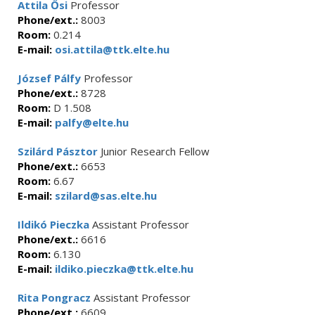
Attila Ősi
Professor
Phone/ext.:
8003
Room:
0.214
E-mail:
osi.attila@ttk.elte.hu
József Pálfy
Professor
Phone/ext.:
8728
Room:
D 1.508
E-mail:
palfy@elte.hu
Szilárd Pásztor
Junior Research Fellow
Phone/ext.:
6653
Room:
6.67
E-mail:
szilard@sas.elte.hu
Ildikó Pieczka
Assistant Professor
Phone/ext.:
6616
Room:
6.130
E-mail:
ildiko.pieczka@ttk.elte.hu
Rita Pongracz
Assistant Professor
Phone/ext.:
6609