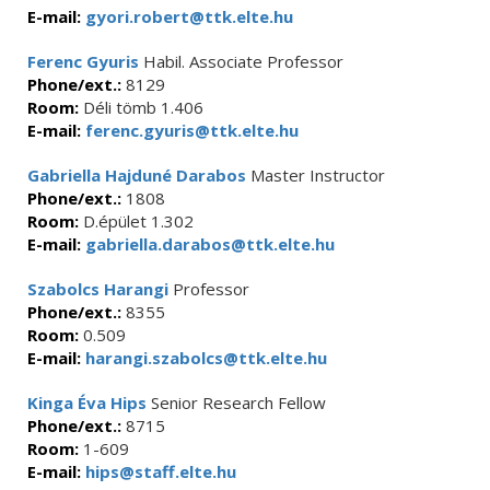
E-mail:
gyori.robert@ttk.elte.hu
Ferenc Gyuris
Habil. Associate Professor
Phone/ext.:
8129
Room:
Déli tömb 1.406
E-mail:
ferenc.gyuris@ttk.elte.hu
Gabriella Hajduné Darabos
Master Instructor
Phone/ext.:
1808
Room:
D.épület 1.302
E-mail:
gabriella.darabos@ttk.elte.hu
Szabolcs Harangi
Professor
Phone/ext.:
8355
Room:
0.509
E-mail:
harangi.szabolcs@ttk.elte.hu
Kinga Éva Hips
Senior Research Fellow
Phone/ext.:
8715
Room:
1-609
E-mail:
hips@staff.elte.hu