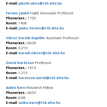
E-mail:
jakobi.akos@ttk.elte.hu
Ferenc Jankó
Habil. Associate Professor
Phone/ext.:
1750
Room:
1408
E-mail:
janko.ferenc@ttk.elte.hu
Viktor Karádi-Kapiller
Assistant Professor
Phone/ext.:
8626
Room:
0.210
E-mail:
karadi.viktor@ttk.elte.hu
Dávid Karátson
Professor
Phone/ext.:
1810
Room:
1.215
E-mail:
karatson.david@ttk.elte.hu
Anikó Kern
Research Fellow
Phone/ext.:
6653
Room:
6.68
E-mail:
aniko.kern@ttk.elte.hu