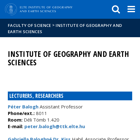
FIXME:token.header.mai
FIXME:token.header.cal
FIXME:token.header.abou
>
FACULTY OF SCIENCE
INSTITUTE OF GEOGRAPHY AND
EARTH SCIENCES
INSTITUTE OF GEOGRAPHY AND EARTH
SCIENCES
LECTURERS, RESEARCHERS
Péter Balogh
Assistant Professor
Phone/ext.:
8011
Room:
Déli Tömb 1.420
E-mail:
peter.balogh@ttk.elte.hu
Gabriella Baloghné Dr. Kiss
Habil. Associate Professor