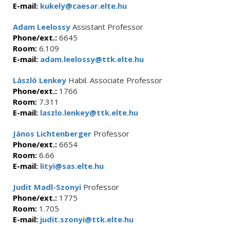
E-mail:
kukely@caesar.elte.hu
Adam Leelossy
Assistant Professor
Phone/ext.:
6645
Room:
6.109
E-mail:
adam.leelossy@ttk.elte.hu
László Lenkey
Habil. Associate Professor
Phone/ext.:
1766
Room:
7.311
E-mail:
laszlo.lenkey@ttk.elte.hu
János Lichtenberger
Professor
Phone/ext.:
6654
Room:
6.66
E-mail:
lityi@sas.elte.hu
Judit Madl-Szonyi
Professor
Phone/ext.:
1775
Room:
1.705
E-mail:
judit.szonyi@ttk.elte.hu