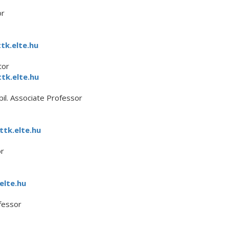
or
tk.elte.hu
tor
tk.elte.hu
il. Associate Professor
ttk.elte.hu
or
elte.hu
fessor