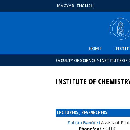
MAGYAR
ENGLISH
HOME
INSTI
>
FACULTY OF SCIENCE
INSTITUTE OF 
INSTITUTE OF CHEMISTR
LECTURERS, RESEARCHERS
Zoltán Banóczi
Assistant Pro
Phone/ext.:
1414