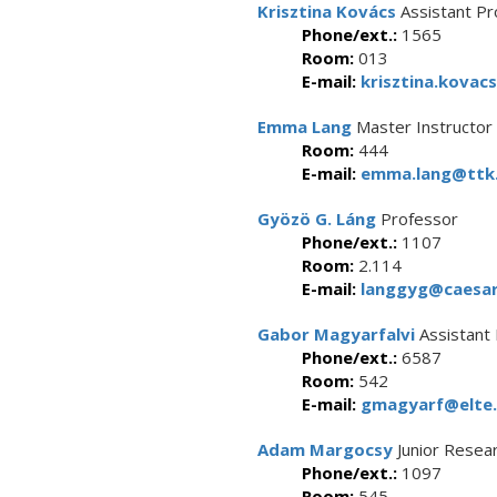
Krisztina Kovács
Assistant Pr
Phone/ext.:
1565
Room:
013
E-mail:
krisztina.kovacs
Emma Lang
Master Instructor
Room:
444
E-mail:
emma.lang@ttk.
Gyözö G. Láng
Professor
Phone/ext.:
1107
Room:
2.114
E-mail:
langgyg@caesar.
Gabor Magyarfalvi
Assistant
Phone/ext.:
6587
Room:
542
E-mail:
gmagyarf@elte.
Adam Margocsy
Junior Resear
Phone/ext.:
1097
Room:
545