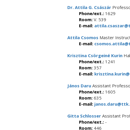
Dr. Attila G. Császár
Profess
Phone/ext.:
1629
Room:
V. 539
E-mail:
attila.csaszar@t
Attila Csomos
Master Instruc
E-mail:
csomos.attila@t
Krisztina Csörgeiné Kurin
Hab
Phone/ext.:
1241
Room:
357
E-mail:
krisztina.kurin@
János Daru
Assistant Profess
Phone/ext.:
1605
Room:
635
E-mail:
janos.daru@ttk.
Gitta Schlosser
Assistant Pro
Phone/ext.:
-
Room:
446