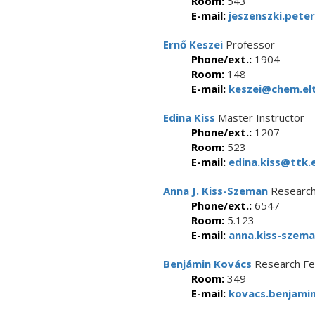
Room:
543
E-mail:
jeszenszki.peter
Ernő Keszei
Professor
Phone/ext.:
1904
Room:
148
E-mail:
keszei@chem.el
Edina Kiss
Master Instructor
Phone/ext.:
1207
Room:
523
E-mail:
edina.kiss@ttk.e
Anna J. Kiss-Szeman
Research
Phone/ext.:
6547
Room:
5.123
E-mail:
anna.kiss-szema
Benjámin Kovács
Research Fe
Room:
349
E-mail:
kovacs.benjamin