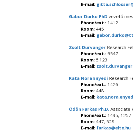
E-mail:
gitta.schlosser@
Gabor Durko PhD
vezető mes
Phone/ext.:
1412
Room:
445
E-mail:
gabor.durko@ttk
Zsolt Dürvanger
Research Fe
Phone/ext.:
6547
Room:
5.123
E-mail:
zsolt.durvanger
Kata Nora Enyedi
Research F
Phone/ext.:
1426
Room:
448
E-mail:
kata.nora.enyed
Ödön Farkas Ph.D.
Associate 
Phone/ext.:
1435, 1257
Room:
447, 528
E-mail:
farkas@elte.hu