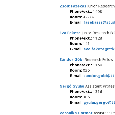
Zsolt Fazekas
Junior Research
Phone/ext.:
1408
Room:
427/A
E-mail:
fazekaszs@stude
Éva Fekete
Junior Research Fe
Phone/ext.:
1128
Room:
141
E-mail:
eva.fekete@ttk.
Sándor Góbi
Research Fellow
Phone/ext.:
1150
Room:
036
E-mail:
sandor.gobi@ttk
Gergő Gyulai
Assistant Profes
Phone/ext.:
1316
Room:
305
E-mail:
gyulai.gergo@tt
Veronika Harmat
Assistant P