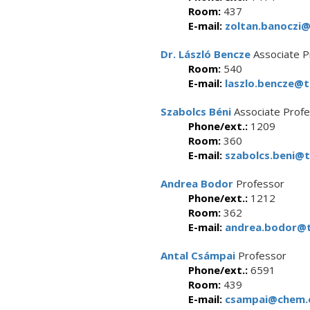
Room:
437
E-mail:
zoltan.banoczi@
Dr. László Bencze
Associate P
Room:
540
E-mail:
laszlo.bencze@t
Szabolcs Béni
Associate Prof
Phone/ext.:
1209
Room:
360
E-mail:
szabolcs.beni@t
Andrea Bodor
Professor
Phone/ext.:
1212
Room:
362
E-mail:
andrea.bodor@tt
Antal Csámpai
Professor
Phone/ext.:
6591
Room:
439
E-mail:
csampai@chem.e