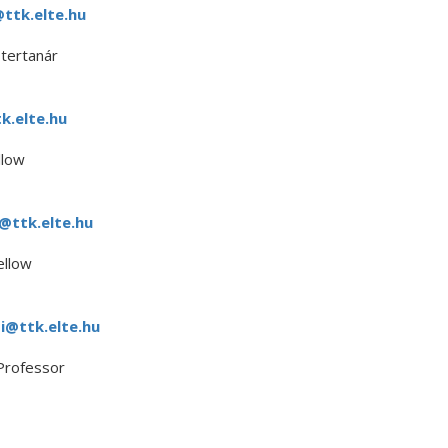
ttk.elte.hu
tertanár
.elte.hu
llow
@ttk.elte.hu
ellow
i@ttk.elte.hu
Professor