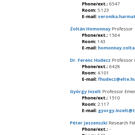
Phone/ext.:
6547
Room:
5.123
E-mail:
veronika.harmat
Zoltán Homonnay
Professor
Phone/ext.:
1564
Room:
143
E-mail:
homonnay.zolta
Dr. Ferenc Hudecz
Professor 
Phone/ext.:
6428
Room:
4.101
E-mail:
fhudecz@elte.h
György Inzelt
Professor Emer
Phone/ext.:
1510
Room:
2.117
E-mail:
gyorgy.inzelt@t
Péter Jeszenszki
Research Fe
Phone/ext.:
-