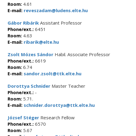
Room:
4.61
E-mail:
reveszadam@ludens.elte.hu
Gábor Ribárik
Assistant Professor
Phone/ext.:
6451
Room:
4.63
E-mail:
ribarik@elte.hu
Zsolt Mózes Sándor
Habil. Associate Professor
Phone/ext.:
6619
Room:
6.74
E-mail:
sandor.zsolt@ttk.elte.hu
Dorottya Schnider
Master Teacher
Phone/ext.:
-
Room:
5.71.
E-mail:
schnider.dorottya@ttk.elte.hu
József Stéger
Research Fellow
Phone/ext.:
6570
Room:
5.67