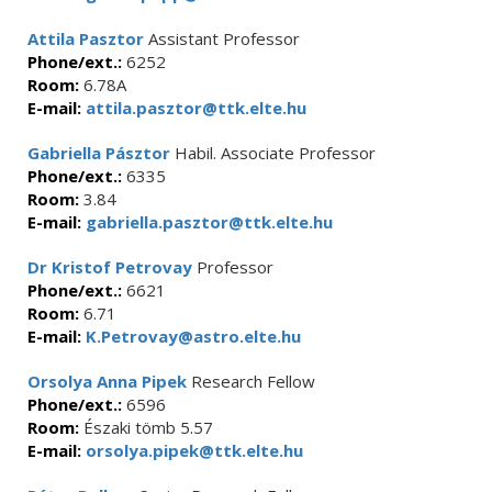
Attila Pasztor
Assistant Professor
Phone/ext.:
6252
Room:
6.78A
E-mail:
attila.pasztor@ttk.elte.hu
Gabriella Pásztor
Habil. Associate Professor
Phone/ext.:
6335
Room:
3.84
E-mail:
gabriella.pasztor@ttk.elte.hu
Dr Kristof Petrovay
Professor
Phone/ext.:
6621
Room:
6.71
E-mail:
K.Petrovay@astro.elte.hu
Orsolya Anna Pipek
Research Fellow
Phone/ext.:
6596
Room:
Északi tömb 5.57
E-mail:
orsolya.pipek@ttk.elte.hu