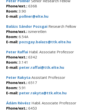
Péter Pollner
Senior Research Fellow
Phone/ext.:
6368
Room:
3.90
E-mail:
pollner@elte.hu
Balázs Sándor Pozsgai
Research Fellow
Phone/ext.:
ismeretlen
Room:
6.54A
E-mail:
pozsgay.balazs@ttk.elte.hu
Peter Raffai
Habil. Associate Professor
Phone/ext.:
6342
Room:
3.141
E-mail:
peter.raffai@ttk.elte.hu
Peter Rakyta
Assistant Professor
Phone/ext.:
6517
Room:
5.91
E-mail:
peter.rakyta@ttk.elte.hu
Ádám Révész
Habil. Associate Professor
Phone/ext.:
6453