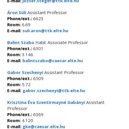
E-mail:
jozsef.steger@ttk.elte.hu
Áron Süli
Assistant Professor
Phone/ext.:
6623
Room:
6.69
E-mail:
suli.aron@ttk.elte.hu
Balint Szabo
Habil. Associate Professor
Phone/ext.:
6301
Room:
3.146
E-mail:
balintszabo@caesar.elte.hu
Gabor Szechenyi
Assistant Professor
Phone/ext.:
6509
Room:
5.72
E-mail:
gabor.szechenyi@ttk.elte.hu
Krisztina Éva Szentirmayné Gabányi
Assistant
Professor
Phone/ext.:
6369
Room:
4.120
E-mail:
gke@caesar.elte.hu