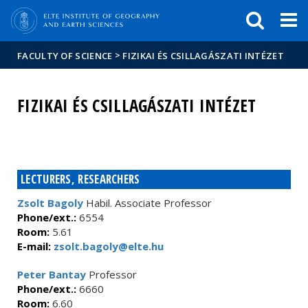
FIXME:token.header.mai
FIXME:token.header.cal
FIXME:token.header.abou
>
FACULTY OF SCIENCE
FIZIKAI ÉS CSILLAGÁSZATI INTÉZET
FIZIKAI ÉS CSILLAGÁSZATI INTÉZET
LECTURERS, RESEARCHERS
Zsolt Bagoly
Habil. Associate Professor
Phone/ext.:
6554
Room:
5.61
E-mail:
zsolt.bagoly@elte.hu
Peter Bantay
Professor
Phone/ext.:
6660
Room:
6.60