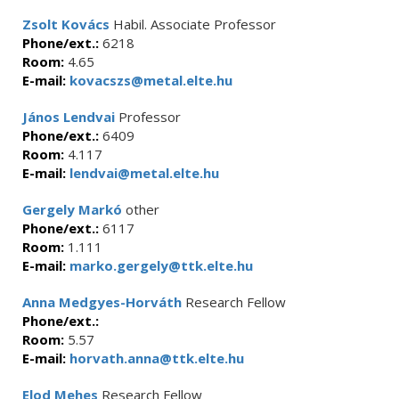
Zsolt Kovács
Habil. Associate Professor
Phone/ext.:
6218
Room:
4.65
E-mail:
kovacszs@metal.elte.hu
János Lendvai
Professor
Phone/ext.:
6409
Room:
4.117
E-mail:
lendvai@metal.elte.hu
Gergely Markó
other
Phone/ext.:
6117
Room:
1.111
E-mail:
marko.gergely@ttk.elte.hu
Anna Medgyes-Horváth
Research Fellow
Phone/ext.:
Room:
5.57
E-mail:
horvath.anna@ttk.elte.hu
Elod Mehes
Research Fellow