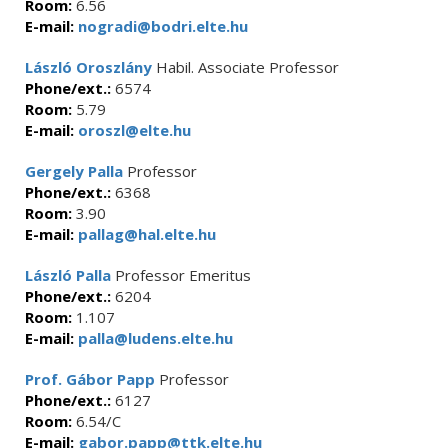
Room:
6.56
E-mail:
nogradi@bodri.elte.hu
László Oroszlány
Habil. Associate Professor
Phone/ext.:
6574
Room:
5.79
E-mail:
oroszl@elte.hu
Gergely Palla
Professor
Phone/ext.:
6368
Room:
3.90
E-mail:
pallag@hal.elte.hu
László Palla
Professor Emeritus
Phone/ext.:
6204
Room:
1.107
E-mail:
palla@ludens.elte.hu
Prof. Gábor Papp
Professor
Phone/ext.:
6127
Room:
6.54/C
E-mail:
gabor.papp@ttk.elte.hu