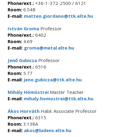
Phone/ext.:
+36-1-372-2500 / 6121
Room:
6.54B
E-mail:
matteo.giordano@ttk.elte.hu
István Groma
Professor
Phone/ext.:
6402
Room:
4.69
E-mail:
groma@metal.elte.hu
Jenő Gubicza
Professor
Phone/ext.:
6516
Room:
5.77
E-mail:
jeno.gubicza@ttk.elte.hu
Mihály Hömöstrei
Master Teacher
E-mail:
mihaly.homostrei@ttk.elte.hu
Ákos Horváth
Habil. Associate Professor
Phone/ext.:
6315
Room:
3.138A
E-mail:
akos@ludens.elte.hu