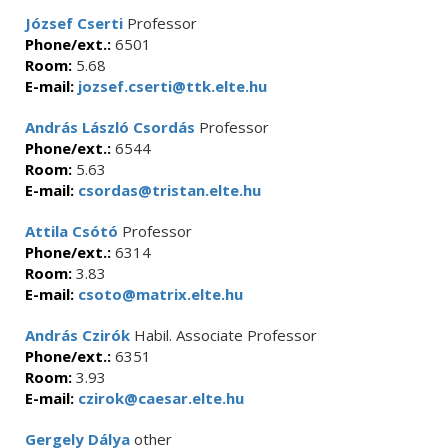
József Cserti
Professor
Phone/ext.:
6501
Room:
5.68
E-mail:
jozsef.cserti@ttk.elte.hu
András László Csordás
Professor
Phone/ext.:
6544
Room:
5.63
E-mail:
csordas@tristan.elte.hu
Attila Csótó
Professor
Phone/ext.:
6314
Room:
3.83
E-mail:
csoto@matrix.elte.hu
András Czirók
Habil. Associate Professor
Phone/ext.:
6351
Room:
3.93
E-mail:
czirok@caesar.elte.hu
Gergely Dálya
other