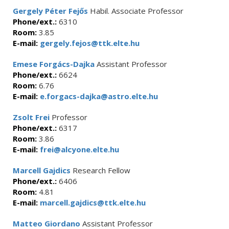
Gergely Péter Fejős
Habil. Associate Professor
Phone/ext.:
6310
Room:
3.85
E-mail:
gergely.fejos@ttk.elte.hu
Emese Forgács-Dajka
Assistant Professor
Phone/ext.:
6624
Room:
6.76
E-mail:
e.forgacs-dajka@astro.elte.hu
Zsolt Frei
Professor
Phone/ext.:
6317
Room:
3.86
E-mail:
frei@alcyone.elte.hu
Marcell Gajdics
Research Fellow
Phone/ext.:
6406
Room:
4.81
E-mail:
marcell.gajdics@ttk.elte.hu
Matteo Giordano
Assistant Professor