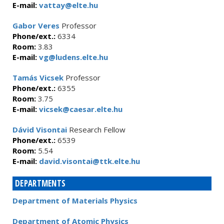
E-mail:
vattay@elte.hu
Gabor Veres
Professor
Phone/ext.:
6334
Room:
3.83
E-mail:
vg@ludens.elte.hu
Tamás Vicsek
Professor
Phone/ext.:
6355
Room:
3.75
E-mail:
vicsek@caesar.elte.hu
Dávid Visontai
Research Fellow
Phone/ext.:
6539
Room:
5.54
E-mail:
david.visontai@ttk.elte.hu
DEPARTMENTS
Department of Materials Physics
Department of Atomic Physics