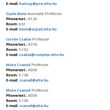
E-mail:
bantay@poe.elte.hu
Gyula Bene
Associate Professor
Phone/ext.:
6120
Room:
6.61
E-mail:
bene@arpad.elte.hu
István Csabai
Professor
Phone/ext.:
6576
Room:
5.102
E-mail:
csabai@complex.elte.hu
Mate Csanad
Professor
Phone/ext.:
6038
Room:
3.138
E-mail:
csanad@elte.hu
Mate Csanad
Professor
Phone/ext.:
6038
Room:
3.138
E-mail:
csanad@elte.hu