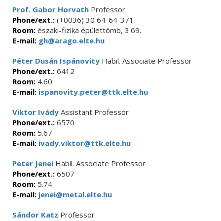
Prof. Gabor Horvath
Professor
Phone/ext.:
(+0036) 30 64-64-371
Room:
északi-fizika épülettömb, 3.69.
E-mail:
gh@arago.elte.hu
Péter Dusán Ispánovity
Habil. Associate Professor
Phone/ext.:
6412
Room:
4.60
E-mail:
ispanovity.peter@ttk.elte.hu
Viktor Ivády
Assistant Professor
Phone/ext.:
6570
Room:
5.67
E-mail:
ivady.viktor@ttk.elte.hu
Peter Jenei
Habil. Associate Professor
Phone/ext.:
6507
Room:
5.74
E-mail:
jenei@metal.elte.hu
Sándor Katz
Professor