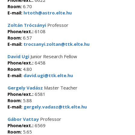
Phone/ext.:
6622
Room:
6.70
E-mail:
lvtoth@astro.elte.hu
Zoltán Trócsányi
Professor
Phone/ext.:
6108
Room:
6.57
E-mail:
trocsanyi.zoltan@ttk.elte.hu
David Ugi
Junior Research Fellow
Phone/ext.:
6458
Room:
4.80
E-mail:
david.ugi@ttk.elte.hu
Gergely Vadász
Master Teacher
Phone/ext.:
6581
Room:
5.88
E-mail:
gergely.vadasz@ttk.elte.hu
Gábor Vattay
Professor
Phone/ext.:
6569
Room:
5.65