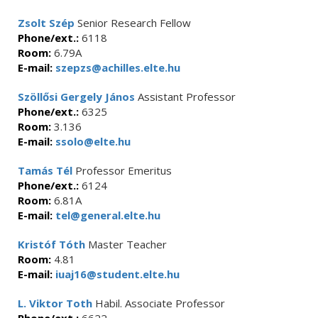
Zsolt Szép
Senior Research Fellow
Phone/ext.:
6118
Room:
6.79A
E-mail:
szepzs@achilles.elte.hu
Szöllősi Gergely János
Assistant Professor
Phone/ext.:
6325
Room:
3.136
E-mail:
ssolo@elte.hu
Tamás Tél
Professor Emeritus
Phone/ext.:
6124
Room:
6.81A
E-mail:
tel@general.elte.hu
Kristóf Tóth
Master Teacher
Room:
4.81
E-mail:
iuaj16@student.elte.hu
L. Viktor Toth
Habil. Associate Professor