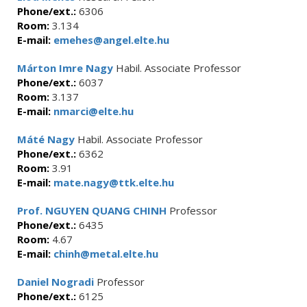
Phone/ext.:
6306
Room:
3.134
E-mail:
emehes@angel.elte.hu
Márton Imre Nagy
Habil. Associate Professor
Phone/ext.:
6037
Room:
3.137
E-mail:
nmarci@elte.hu
Máté Nagy
Habil. Associate Professor
Phone/ext.:
6362
Room:
3.91
E-mail:
mate.nagy@ttk.elte.hu
Prof. NGUYEN QUANG CHINH
Professor
Phone/ext.:
6435
Room:
4.67
E-mail:
chinh@metal.elte.hu
Daniel Nogradi
Professor
Phone/ext.:
6125