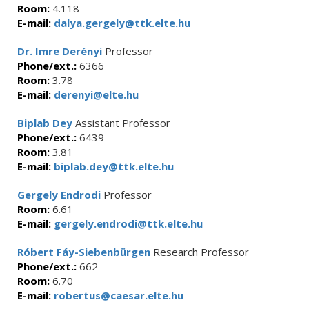
Room:
4.118
E-mail:
dalya.gergely@ttk.elte.hu
Dr. Imre Derényi
Professor
Phone/ext.:
6366
Room:
3.78
E-mail:
derenyi@elte.hu
Biplab Dey
Assistant Professor
Phone/ext.:
6439
Room:
3.81
E-mail:
biplab.dey@ttk.elte.hu
Gergely Endrodi
Professor
Room:
6.61
E-mail:
gergely.endrodi@ttk.elte.hu
Róbert Fáy-Siebenbürgen
Research Professor
Phone/ext.:
662
Room:
6.70
E-mail:
robertus@caesar.elte.hu