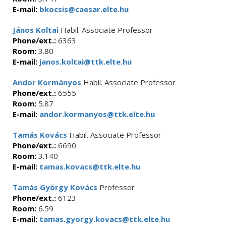
E-mail:
bkocsis@caesar.elte.hu
János Koltai
Habil. Associate Professor
Phone/ext.:
6363
Room:
3.80
E-mail:
janos.koltai@ttk.elte.hu
Andor Kormányos
Habil. Associate Professor
Phone/ext.:
6555
Room:
5.87
E-mail:
andor.kormanyos@ttk.elte.hu
Tamás Kovács
Habil. Associate Professor
Phone/ext.:
6690
Room:
3.140
E-mail:
tamas.kovacs@ttk.elte.hu
Tamás György Kovács
Professor
Phone/ext.:
6123
Room:
6.59
E-mail:
tamas.gyorgy.kovacs@ttk.elte.hu