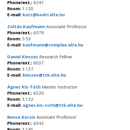
Phone/ext.:
6247
Room:
1.120
E-mail:
katz@bodri.elte.hu
Zoltán Kaufmann
Associate Professor
Phone/ext.:
6579
Room:
5.53
E-mail:
kaufmann@complex.elte.hu
Daniel Kincses
Research Fellow
Phone/ext.:
6037
Room:
3.137
E-mail:
kincses@ttk.elte.hu
Ágnes Kis-Tóth
Master Instructor
Phone/ext.:
6320
Room:
3.132
E-mail:
agnes.kis-toth@ttk.elte.hu
Bence Kocsis
Assistant Professor
Phone/ext.:
6342
Room:
3.141